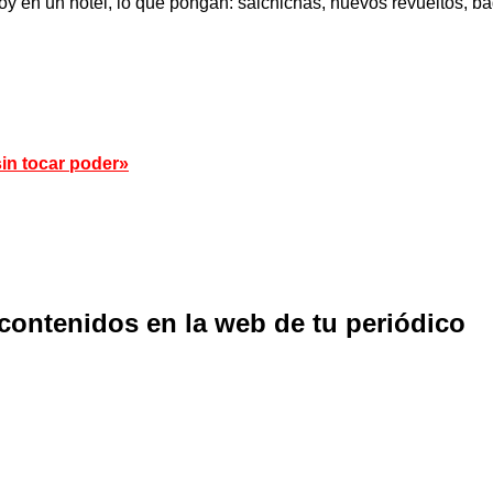
estoy en un hotel, lo que pongan: salchichas, huevos revueltos,
in tocar poder»
 contenidos en la web de tu periódico