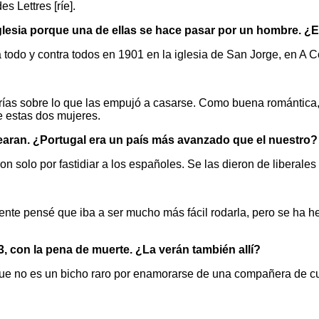
s Lettres [ríe].
Iglesia porque una de ellas se hace pasar por un hombre. ¿
todo y contra todos en 1901 en la iglesia de San Jorge, en A C
as sobre lo que las empujó a casarse. Como buena romántica, y
re estas dos mujeres.
earan. ¿Portugal era un país más avanzado que el nuestro?
lo por fastidiar a los españoles. Se las dieron de liberales por
ente pensé que iba a ser mucho más fácil rodarla, pero se ha he
, con la pena de muerte. ¿La verán también allí?
que no es un bicho raro por enamorarse de una compañera de cur