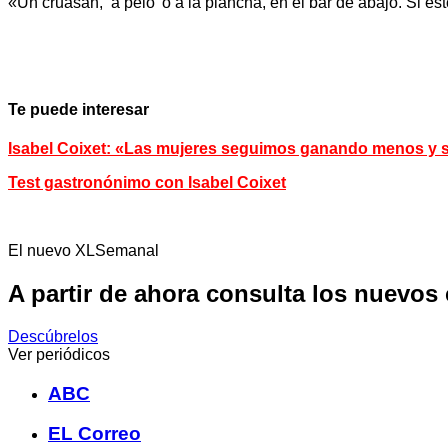
«Un cruasán, ‘a pelo’ o a la plancha, en el bar de abajo. Si 
Te puede interesar
Isabel Coixet: «Las mujeres seguimos ganando menos y s
Test gastronónimo con Isabel Coixet
El nuevo XLSemanal
A partir de ahora consulta los nuevos
Descúbrelos
Ver periódicos
ABC
EL Correo