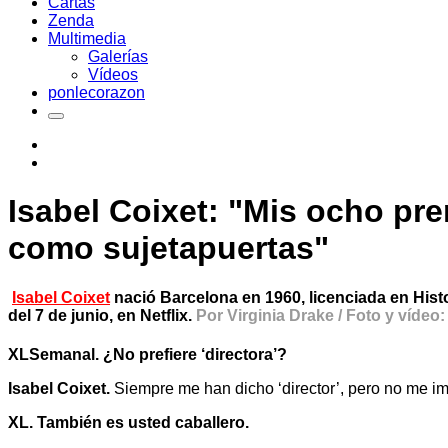
Cartas
Zenda
Multimedia
Galerías
Vídeos
ponlecorazon
Isabel Coixet: "Mis ocho pre
como sujetapuertas"
Isabel Coixet
nació Barcelona en 1960, licenciada en Histor
del 7 de junio, en Netflix.
Por Virginia Drake / Foto y vídeo
XLSemanal. ¿No prefiere ‘directora’?
Isabel Coixet.
Siempre me han dicho ‘director’, pero no me imp
XL. También es usted caballero.