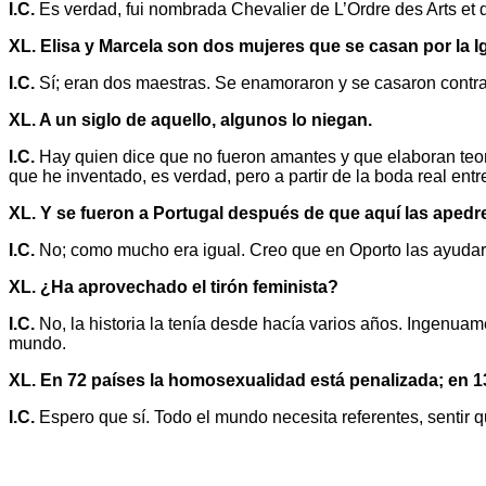
I.C.
Es verdad, fui nombrada Chevalier de L’Ordre des Arts et de
XL. Elisa y Marcela son dos mujeres que se casan por la 
I.C.
Sí; eran dos maestras. Se enamoraron y se casaron contra 
XL. A un siglo de aquello, algunos lo niegan.
I.C.
Hay quien dice que no fueron amantes y que elaboran teorí
que he inventado, es verdad, pero a partir de la boda real ent
XL. Y se fueron a Portugal después de que aquí las apedr
I.C.
No; como mucho era igual. Creo que en Oporto las ayudaron so
XL. ¿Ha aprovechado el tirón feminista?
I.C.
No, la historia la tenía desde hacía varios años. Ingenuam
mundo.
XL. En 72 países la homosexualidad está penalizada; en 13
I.C.
Espero que sí. Todo el mundo necesita referentes, sentir 