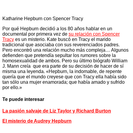
Katharine Hepburn con Spencer Tracy
Por qué Hepburn decidió a los 80 años hablar en un
documental por primera vez de
su relación con Spencer
Trac
y
es un misterio. Kate buscó en Tracy el marido
tradicional que asociaba con sus reverenciados padres.
Pero encontró una relación mucho más compleja… Algunos
defienden que pretendía sepultar los rumores sobre la
homosexualidad de ambos. Pero su último biógrafo William
J. Mann creía que era parte de su decisión de hacer de sí
misma una leyenda. «Hepburn, la indomable, de repente
quería que el mundo creyese que con Tracy ella había sido
tan sólo una mujer enamorada; que había amado y sufrido
por ello.»
Te puede interesar
La pasión salvaje de Liz Taylor y Richard Burton
El misterio de Audrey Hepburn