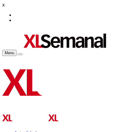
x
Menu