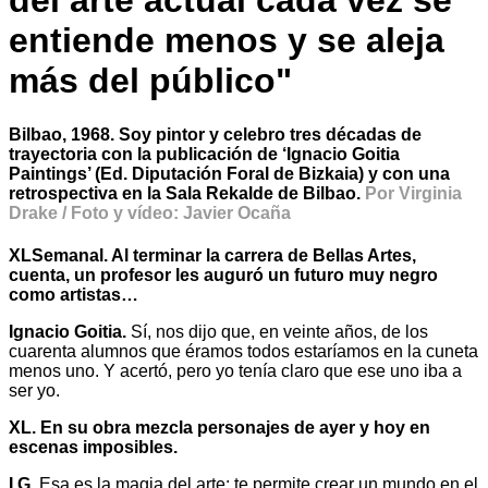
del arte actual cada vez se
entiende menos y se aleja
más del público"
Bilbao, 1968. Soy pintor y celebro tres décadas de
trayectoria con la publicación de ‘Ignacio Goitia
Paintings’ (Ed. Diputación Foral de Bizkaia) y con una
retrospectiva en la Sala Rekalde de Bilbao.
Por Virginia
Drake / Foto y vídeo: Javier Ocaña
XLSemanal. Al terminar la carrera de Bellas Artes,
cuenta, un profesor les auguró un futuro muy negro
como artistas…
Ignacio Goitia.
Sí, nos dijo que, en veinte años, de los
cuarenta alumnos que éramos todos estaríamos en la cuneta
menos uno. Y acertó, pero yo tenía claro que ese uno iba a
ser yo.
XL. En su obra mezcla personajes de ayer y hoy en
escenas imposibles.
I.G.
Esa es la magia del arte: te permite crear un mundo en el