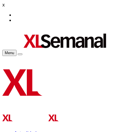
x
Menu