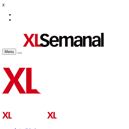
x
Menu