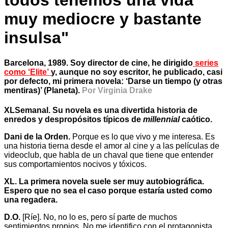
todos tenemos una vida
muy mediocre y bastante
insulsa"
Barcelona, 1989. Soy director de cine, he dirigido
series
como ‘Elite’
y, aunque no soy escritor, he publicado, casi
por defecto, mi primera novela: ‘Darse un tiempo (y otras
mentiras)’ (Planeta).
Por Virginia Drake
XLSemanal. Su novela es una divertida historia de
enredos y despropósitos típicos de
millennial
caótico.
Dani de la Orden.
Porque es lo que vivo y me interesa. Es
una historia tierna desde el amor al cine y a las películas de
videoclub, que habla de un chaval que tiene que entender
sus comportamientos nocivos y tóxicos.
XL. La primera novela suele ser muy autobiográfica.
Espero que no sea el caso porque estaría usted como
una regadera.
D.O.
[Ríe]. No, no lo es, pero sí parte de muchos
sentimientos propios. No me identifico con el protagonista,