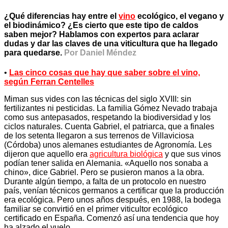
¿Qué diferencias hay entre el
vino
ecológico, el vegano y
el biodinámico? ¿Es cierto que este tipo de caldos
saben mejor? Hablamos con expertos para aclarar
dudas y dar las claves de una viticultura que ha llegado
para quedarse.
Por Daniel Méndez
•
Las cinco cosas que hay que saber sobre el vino,
según Ferran Centelles
Miman sus vides con las técnicas del siglo XVIII: sin
fertilizantes ni pesticidas. La familia Gómez Nevado trabaja
como sus antepasados, respetando la biodiversidad y los
ciclos naturales. Cuenta Gabriel, el patriarca, que a finales
de los setenta llegaron a sus terrenos de Villaviciosa
(Córdoba) unos alemanes estudiantes de Agronomía. Les
dijeron que aquello era
agricultura biológica
y que sus vinos
podían tener salida en Alemania. «Aquello nos sonaba a
chino», dice Gabriel. Pero se pusieron manos a la obra.
Durante algún tiempo, a falta de un protocolo en nuestro
país, venían técnicos germanos a certificar que la producción
era ecológica. Pero unos años después, en 1988, la bodega
familiar se convirtió en el primer viticultor ecológico
certificado en España. Comenzó así una tendencia que hoy
ha alzado el vuelo.