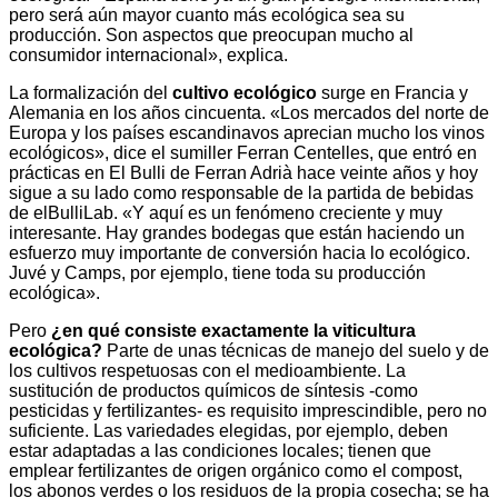
pero será aún mayor cuanto más ecológica sea su
producción. Son aspectos que preocupan mucho al
consumidor internacional», explica.
La formalización del
cultivo ecológico
surge en Francia y
Alemania en los años cincuenta. «Los mercados del norte de
Europa y los países escandinavos aprecian mucho los vinos
ecológicos», dice el sumiller Ferran Centelles, que entró en
prácticas en El Bulli de Ferran Adrià hace veinte años y hoy
sigue a su lado como responsable de la partida de bebidas
de elBulliLab. «Y aquí es un fenómeno creciente y muy
interesante. Hay grandes bodegas que están haciendo un
esfuerzo muy importante de conversión hacia lo ecológico.
Juvé y Camps, por ejemplo, tiene toda su producción
ecológica».
Pero
¿en qué consiste exactamente la viticultura
ecológica?
Parte de unas técnicas de manejo del suelo y de
los cultivos respetuosas con el medioambiente. La
sustitución de productos químicos de síntesis -como
pesticidas y fertilizantes- es requisito imprescindible, pero no
suficiente. Las variedades elegidas, por ejemplo, deben
estar adaptadas a las condiciones locales; tienen que
emplear fertilizantes de origen orgánico como el compost,
los abonos verdes o los residuos de la propia cosecha; se ha