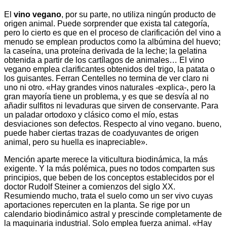
El
vino vegano
, por su parte, no utiliza ningún producto de
origen animal. Puede sorprender que exista tal categoría,
pero lo cierto es que en el proceso de clarificación del vino a
menudo se emplean productos como la albúmina del huevo;
la caseína, una proteína derivada de la leche; la gelatina
obtenida a partir de los cartílagos de animales… El vino
vegano emplea clarificantes obtenidos del trigo, la patata o
los guisantes. Ferran Centelles no termina de ver claro ni
uno ni otro. «Hay grandes vinos naturales -explica-, pero la
gran mayoría tiene un problema, y es que se desvía al no
añadir sulfitos ni levaduras que sirven de conservante. Para
un paladar ortodoxo y clásico como el mío, estas
desviaciones son defectos. Respecto al vino vegano. bueno,
puede haber ciertas trazas de coadyuvantes de origen
animal, pero su huella es inapreciable».
Mención aparte merece la viticultura biodinámica, la más
exigente. Y la más polémica, pues no todos comparten sus
principios, que beben de los conceptos establecidos por el
doctor Rudolf Steiner a comienzos del siglo XX.
Resumiendo mucho, trata el suelo como un ser vivo cuyas
aportaciones repercuten en la planta. Se rige por un
calendario biodinámico astral y prescinde completamente de
la maquinaria industrial. Solo emplea fuerza animal. «Hay