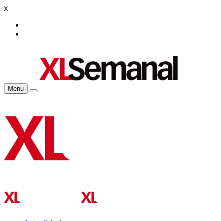
x
Menu