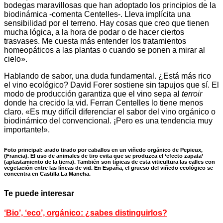
bodegas maravillosas que han adoptado los principios de la
biodinámica -comenta Centelles-. Lleva implícita una
sensibilidad por el terreno. Hay cosas que creo que tienen
mucha lógica, a la hora de podar o de hacer ciertos
trasvases. Me cuesta más entender los tratamientos
homeopáticos a las plantas o cuando se ponen a mirar al
cielo».
Hablando de sabor, una duda fundamental. ¿Está más rico
el vino ecológico? David Forer sostiene sin tapujos que sí. El
modo de producción garantiza que el vino sepa al
terroir
donde ha crecido la vid. Ferran Centelles lo tiene menos
claro. «Es muy difícil diferenciar el sabor del vino orgánico o
biodinámico del convencional. ¡Pero es una tendencia muy
importante!».
Foto principal: arado tirado por caballos en un viñedo orgánico de Pepieux,
(Francia). El uso de animales de tiro evita que se produzca el ‘efecto zapata’
(aplastamiento de la tierra). También son típicas de esta viticultura las calles con
vegetación entre las líneas de vid. En España, el grueso del viñedo ecológico se
concentra en Castilla La Mancha.
Te puede interesar
‘
Bio’, ‘eco’, orgánico: ¿sabes distinguirlos?