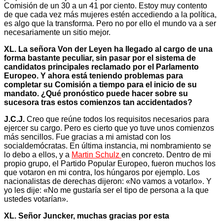
Comisión de un 30 a un 41 por ciento. Estoy muy contento
de que cada vez más mujeres estén accediendo a la política,
es algo que la transforma. Pero no por ello el mundo va a ser
necesariamente un sitio mejor.
XL. La señora Von der Leyen ha llegado al cargo de una
forma bastante peculiar, sin pasar por el sistema de
candidatos principales reclamado por el Parlamento
Europeo. Y ahora está teniendo problemas para
completar su Comisión a tiempo para el inicio de su
mandato. ¿Qué pronóstico puede hacer sobre su
sucesora tras estos comienzos tan accidentados?
J.C.J.
Creo que reúne todos los requisitos necesarios para
ejercer su cargo. Pero es cierto que yo tuve unos comienzos
más sencillos. Fue gracias a mi amistad con los
socialdemócratas. En última instancia, mi nombramiento se
lo debo a ellos, y a
Martin Schulz
en concreto. Dentro de mi
propio grupo, el Partido Popular Europeo, fueron muchos los
que votaron en mi contra, los húngaros por ejemplo. Los
nacionalistas de derechas dijeron: «No vamos a votarlo». Y
yo les dije: «No me gustaría ser el tipo de persona a la que
ustedes votarían».
XL. Señor Juncker, muchas gracias por esta