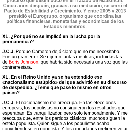
proceso que desembocó en el Tratado de Maastricht.
Cinco años después, gracias a su mediación, se cerró el
Pacto de Estabilidad y Crecimiento. Y entre 2005 y 2013
presidió el Eurogrupo, organismo que coordina las
políticas financieras, monetarias y económicas de los
Estados miembros.
XL. ¿Por qué no se implicó en la lucha por la
permanencia?
J.C.J.
Porque Cameron dejó claro que no me necesitaba.
Fue un gran error. Se dijeron tantas mentiras, incluidas las
de
Boris Johnson
, que habría sido necesaria una voz que las
contrarrestara.
XL. En el Reino Unido ya se ha extendido ese
«nacionalismo estúpido» del que advirtió en su discurso
de despedida. ¿Teme que pase lo mismo en otros
países?
J.C.J.
El nacionalismo me preocupa. En las elecciones
europeas, los populistas no consiguieron los resultados que
esperaban. Es tranquilizador, pero solo temporalmente. Y me
preocupa que, entre los partidos clásicos, muchos siguen la
estela populista. Quien sigue a los populistas acaba
convirtiéndose en populista. Y los ciudadanos prefieren votar