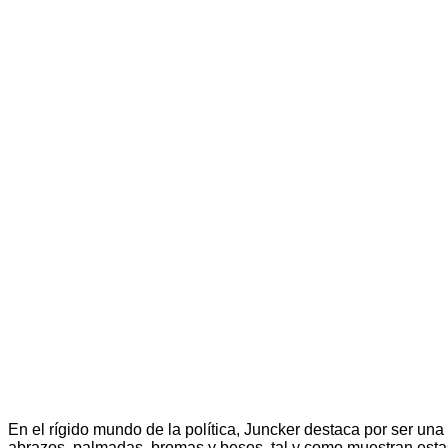
En el rígido mundo de la política, Juncker destaca por ser una
abrazos, palmadas, bromas y besos, tal y como muestran esta