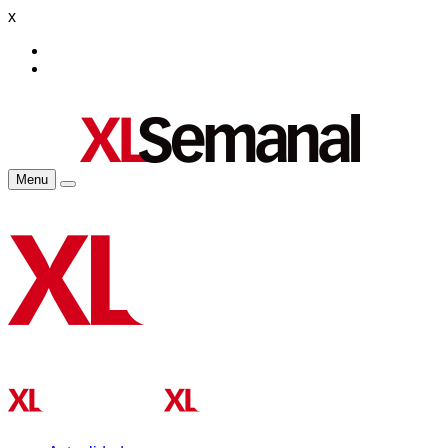
x
Menu