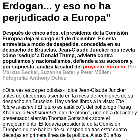
Erdogan... y eso no ha
perjudicado a Europa"
Después de cinco años, el presidente de la Comisión
Europea deja el cargo el 1 de diciembre. En esta
entrevista a modo de despedida, concedida en su
despacho de Bruselas, Jean-Claude Juncker nos revela
cómo ‘sedujo’ a Donald Trump, advierte contra
populismos y nacionalismos, defiende a su sucesora y,
por supuesto, analiza la salud del
proyecto europeo
.
Por
Markus Becker, Suzanne Beter y Peter Müller /
Fotografía: Anthony Dehez
«Otra vez estos periodistas», dice Jean-Claude Juncker
antes de ofrecernos asiento en la mesa de reuniones de su
despacho en Bruselas. Hay varios libros a la vista:
The
future is asian
(‘El futuro es asiático’), del politólogo Parag
Khanna; o
Herbstbunt
(‘Color de otoño’), una obra del actor y
presentador alemán Thomas Gottschalk sobre el
envejecimiento. El todavía presidente de la Comisión
Europea quiere hablar de su despedida tras estar cuatro
décadas en primera línea de la política. A sus 61 años