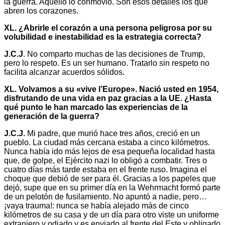
la guerra. Aquello lo conmovió. Son esos detalles los que
abren los corazones.
XL. ¿Abrirle el corazón a una persona peligrosa por su
volubilidad e inestabilidad es la estrategia correcta?
J.C.J
. No comparto muchas de las decisiones de Trump,
pero lo respeto. Es un ser humano. Tratarlo sin respeto no
facilita alcanzar acuerdos sólidos.
XL. Volvamos a su «vive l’Europe». Nació usted en 1954,
disfrutando de una vida en paz gracias a la UE. ¿Hasta
qué punto le han marcado las experiencias de la
generación de la guerra?
J.C.J.
Mi padre, que murió hace tres años, creció en un
pueblo. La ciudad más cercana estaba a cinco kilómetros.
Nunca había ido más lejos de esa pequeña localidad hasta
que, de golpe, el Ejército nazi lo obligó a combatir. Tres o
cuatro días más tarde estaba en el frente ruso. Imagina el
choque que debió de ser para él. Gracias a los papeles que
dejó, supe que en su primer día en la Wehrmacht formó parte
de un pelotón de fusilamiento. No apuntó a nadie, pero…
¡vaya trauma!: nunca se había alejado más de cinco
kilómetros de su casa y de un día para otro viste un uniforme
extranjero y odiado y es enviado al frente del Este y obligado