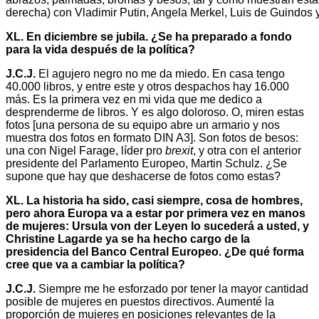
derecha) con Vladimir Putin, Angela Merkel, Luis de Guindos 
XL. En diciembre se jubila. ¿Se ha preparado a fondo
para la vida después de la política?
J.C.J.
El agujero negro no me da miedo. En casa tengo
40.000 libros, y entre este y otros despachos hay 16.000
más. Es la primera vez en mi vida que me dedico a
desprenderme de libros. Y es algo doloroso. O, miren estas
fotos [una persona de su equipo abre un armario y nos
muestra dos fotos en formato DIN A3]. Son fotos de besos:
una con Nigel Farage, líder pro
brexit
, y otra con el anterior
presidente del Parlamento Europeo, Martin Schulz. ¿Se
supone que hay que deshacerse de fotos como estas?
XL. La historia ha sido, casi siempre, cosa de hombres,
pero ahora Europa va a estar por primera vez en manos
de mujeres: Ursula von der Leyen lo sucederá a usted, y
Christine Lagarde ya se ha hecho cargo de la
presidencia del Banco Central Europeo. ¿De qué forma
cree que va a cambiar la política?
J.C.J.
Siempre me he esforzado por tener la mayor cantidad
posible de mujeres en puestos directivos. Aumenté la
proporción de mujeres en posiciones relevantes de la