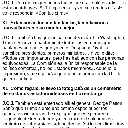
J.C.J.
Uno de mis pequeños trucos fue usar solo estadísticas
estadounidenses. Si Trump decía: «¡No me creo tus cifras!»,
yo le respondía: «Son tus cifras».
XL. Si las cosas fuesen tan fáciles, las relaciones
transatlánticas irían mucho mejor…
J.C.J.
También hay que actuar con decisión. En Washington,
Trump empezó a hablarme de todos los europeos que
habían estado antes que yo en el Despacho Oval: la
canciller, presidentes, primeros ministros… Y yo le dije:
«Todos son importantes, pero has hablado con las personas
equivocadas. La Comisión es la única responsable de la
política comercial, no los Estados miembros». Aquello le
impresionó, y me dijo: «No quiero un acuerdo con la UE, lo
quiero contigo».
XL. Como regalo, le llevó la fotografía de un cementerio
de soldados estadounidenses en Luxemburgo.
J.C.J.
También está enterrado allí el general George Patton.
Sabía que Trump siente una estima especial por los
generales victoriosos. Le expliqué que ese pequeño
fragmento de tierra donde yacen cinco mil soldados es
territorio de soberanía estadounidense. Así lo decidimos tras