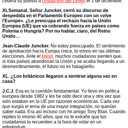
cederá su puesto a
Ursula von der Leyen
el 1 de diciembre.
XLSemanal. Señor Juncker, cerró su discurso de
despedida en el Parlamento Europeo con un «vive
l’Europe». ¿Le preocupa el rechazo hacia la Unión
Europea (UE) que va cobrando fuerza en países como
Polonia o Hungría? Por no hablar, claro, del Reino
Unido…
Jean-Claude Juncker.
No estoy preocupado. El sentimiento
de aprobación hacia Europa crece, lo vimos en las últimas
elecciones. Ante el
brexit
,
muchos ciudadanos sienten que,
si más países abandonan la Unión y se acaba llegando a un
desmembramiento, el futuro no es halagüeño.
XL. ¿Los británicos llegaron a sentirse alguna vez en
casa?
J.C.J.
Esa es la cuestión fundamental. Yo llevo en política
europea desde 1982 y les he oído decir una y otra vez que
solo estaban en la UE por razones económicas. Cada vez
que surgía el tema de una mayor integración, no querían
saber nada. Era así incluso con mi amigo Tony Blair. Cuando
repites lo mismo 40 años, que no te extrañe que tus
ciudadanos lo recuerden a la hora de votar en un
referéndum.