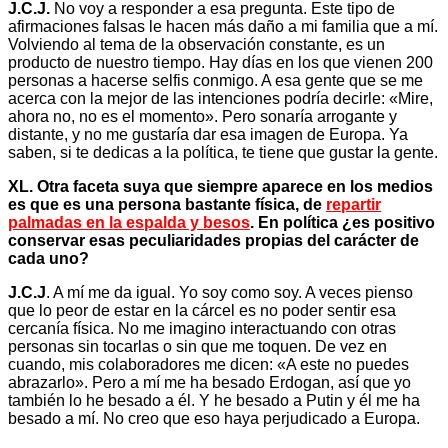
J.C.J.
No voy a responder a esa pregunta. Este tipo de
afirmaciones falsas le hacen más daño a mi familia que a mí.
Volviendo al tema de la observación constante, es un
producto de nuestro tiempo. Hay días en los que vienen 200
personas a hacerse selfis conmigo. A esa gente que se me
acerca con la mejor de las intenciones podría decirle: «Mire,
ahora no, no es el momento». Pero sonaría arrogante y
distante, y no me gustaría dar esa imagen de Europa. Ya
saben, si te dedicas a la política, te tiene que gustar la gente.
XL. Otra faceta suya que siempre aparece en los medios
es que es una persona bastante física, de
repartir
palmadas en la espalda y besos
. En política ¿es positivo
conservar esas peculiaridades propias del carácter de
cada uno?
J.C.J
. A mí me da igual. Yo soy como soy. A veces pienso
que lo peor de estar en la cárcel es no poder sentir esa
cercanía física. No me imagino interactuando con otras
personas sin tocarlas o sin que me toquen. De vez en
cuando, mis colaboradores me dicen: «A este no puedes
abrazarlo». Pero a mí me ha besado Erdogan, así que yo
también lo he besado a él. Y he besado a Putin y él me ha
besado a mí. No creo que eso haya perjudicado a Europa.