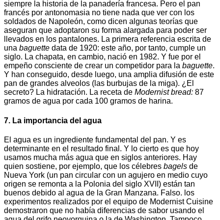
siempre la historia de la panadería francesa. Pero el pan
francés por antonomasia no tiene nada que ver con los
soldados de Napoleón, como dicen algunas teorías que
aseguran que adoptaron su forma alargada para poder ser
llevados en los pantalones. La primera referencia escrita de
una
baguette
data de 1920: este año, por tanto, cumple un
siglo. La chapata, en cambio, nació en 1982. Y fue por el
empeño consciente de crear un competidor para la
baguette
.
Y han conseguido, desde luego, una amplia difusión de este
pan de grandes alveolos (las burbujas de la miga). ¿El
secreto? La hidratación. La receta de
Modernist bread:
87
gramos de agua por cada 100 gramos de harina.
7. La importancia del agua
El agua es un ingrediente fundamental del pan. Y es
determinante en el resultado final. Y lo cierto es que hoy
usamos mucha más agua que en siglos anteriores. Hay
quien sostiene, por ejemplo, que los célebres
bagels
de
Nueva York (un pan circular con un agujero en medio cuyo
origen se remonta a la Polonia del siglo XVII) están tan
buenos debido al agua de la Gran Manzana. Falso. los
experimentos realizados por el equipo de Modernist Cuisine
demostraron que no había diferencias de sabor usando el
agua del grifo neoyorquina o la de Washington. Tampoco