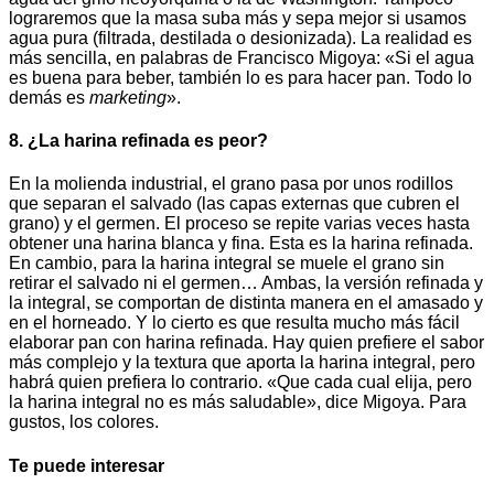
lograremos que la masa suba más y sepa mejor si usamos
agua pura (filtrada, destilada o desionizada). La realidad es
más sencilla, en palabras de Francisco Migoya: «Si el agua
es buena para beber, también lo es para hacer pan. Todo lo
demás es
marketing
».
8. ¿La harina refinada es peor?
En la molienda industrial, el grano pasa por unos rodillos
que separan el salvado (las capas externas que cubren el
grano) y el germen. El proceso se repite varias veces hasta
obtener una harina blanca y fina. Esta es la harina refinada.
En cambio, para la harina integral se muele el grano sin
retirar el salvado ni el germen… Ambas, la versión refinada y
la integral, se comportan de distinta manera en el amasado y
en el horneado. Y lo cierto es que resulta mucho más fácil
elaborar pan con harina refinada. Hay quien prefiere el sabor
más complejo y la textura que aporta la harina integral, pero
habrá quien prefiera lo contrario. «Que cada cual elija, pero
la harina integral no es más saludable», dice Migoya. Para
gustos, los colores.
Te puede interesar