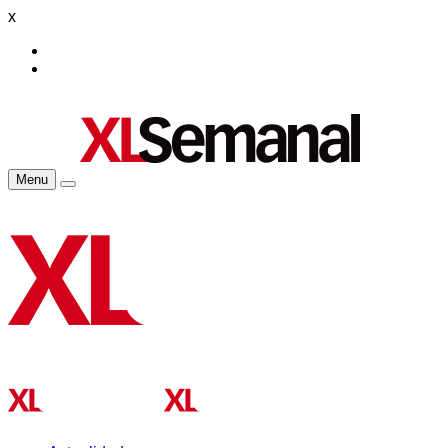
x
Menu