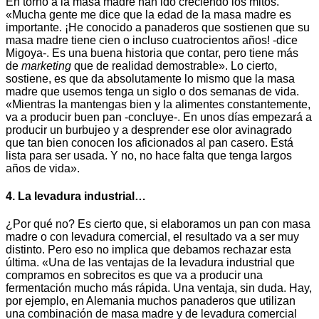
En torno a la masa madre han ido creciendo los mitos.
«Mucha gente me dice que la edad de la masa madre es
importante. ¡He conocido a panaderos que sostienen que su
masa madre tiene cien o incluso cuatrocientos años! -dice
Migoya-. Es una buena historia que contar, pero tiene más
de
marketing
que de realidad demostrable». Lo cierto,
sostiene, es que da absolutamente lo mismo que la masa
madre que usemos tenga un siglo o dos semanas de vida.
«Mientras la mantengas bien y la alimentes constantemente,
va a producir buen pan -concluye-. En unos días empezará a
producir un burbujeo y a desprender ese olor avinagrado
que tan bien conocen los aficionados al pan casero. Está
lista para ser usada. Y no, no hace falta que tenga largos
años de vida».
4. La levadura industrial…
¿Por qué no? Es cierto que, si elaboramos un pan con masa
madre o con levadura comercial, el resultado va a ser muy
distinto. Pero eso no implica que debamos rechazar esta
última. «Una de las ventajas de la levadura industrial que
compramos en sobrecitos es que va a producir una
fermentación mucho más rápida. Una ventaja, sin duda. Hay,
por ejemplo, en Alemania muchos panaderos que utilizan
una combinación de masa madre y de levadura comercial