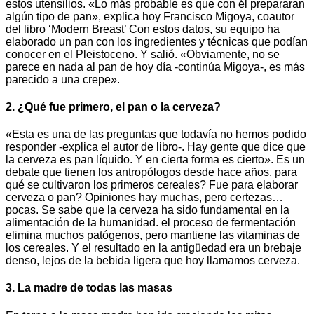
estos utensilios. «Lo más probable es que con él prepararan
algún tipo de pan», explica hoy Francisco Migoya, coautor
del libro ‘Modern Breast’ Con estos datos, su equipo ha
elaborado un pan con los ingredientes y técnicas que podían
conocer en el Pleistoceno. Y salió. «Obviamente, no se
parece en nada al pan de hoy día -continúa Migoya-, es más
parecido a una crepe».
2. ¿Qué fue primero, el pan o la cerveza?
«Esta es una de las preguntas que todavía no hemos podido
responder -explica el autor de libro-. Hay gente que dice que
la cerveza es pan líquido. Y en cierta forma es cierto». Es un
debate que tienen los antropólogos desde hace años. para
qué se cultivaron los primeros cereales? Fue para elaborar
cerveza o pan? Opiniones hay muchas, pero certezas…
pocas. Se sabe que la cerveza ha sido fundamental en la
alimentación de la humanidad. el proceso de fermentación
elimina muchos patógenos, pero mantiene las vitaminas de
los cereales. Y el resultado en la antigüedad era un brebaje
denso, lejos de la bebida ligera que hoy llamamos cerveza.
3. La madre de todas las masas