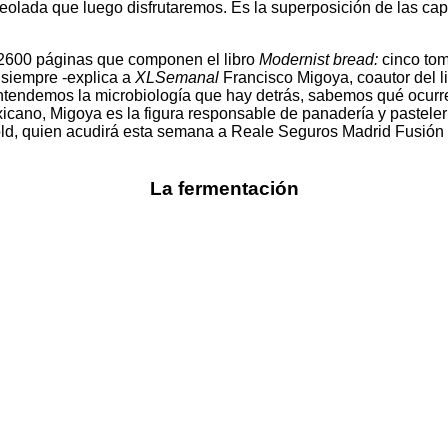
lveolada que luego disfrutaremos. Es la superposición de las c
 2600 páginas que componen el libro
Modernist bread:
cinco tom
o siempre -explica a
XLSemanal
Francisco Migoya, coautor del l
entendemos la microbiología que hay detrás, sabemos qué ocur
xicano, Migoya es la figura responsable de panadería y pasteler
d, quien acudirá esta semana a Reale Seguros Madrid Fusión 2
La fermentación