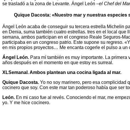
se trasladó a la zona de Levante. Ángel León –
el Chef del Ma
Quique Dacosta: «Nuestro mar y nuestras especies so
Ángel León acaba de conseguir su tercera estrella Michelin pa
en Denia, suma también cuatro estrellas. tres en el local que
semana, ambos participan en el congreso Reale Seguros-Madr
participaba en un congreso patrio. Este supone su regreso. «Y
en mis propios proyectos… Me encanta cogerle el pulso a u
Ángel León.
Para mí también es muy importante. La primera ve
años después en el momento en que estoy es surreal.
XLSemanal. Ambos plantean una cocina ligada al mar.
Quique Dacosta.
Yo no soy marinero, pero esa complicidad qu
cocinero que soy. Con este mar tan poderoso había que ser tor
León.
En mi caso fue al revés. Conociendo el mar, me empezó 
yo. Y me hice cocinero.