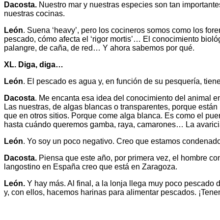
Dacosta.
Nuestro mar y nuestras especies son tan importantes 
nuestras cocinas.
León
. Suena ‘heavy’, pero los cocineros somos como los fore
pescado, cómo afecta el ‘rigor mortis’… El conocimiento bioló
palangre, de caña, de red… Y ahora sabemos por qué.
XL. Diga, diga…
León
. El pescado es agua y, en función de su pesquería, tie
Dacosta
. Me encanta esa idea del conocimiento del animal en
Las nuestras, de algas blancas o transparentes, porque están 
que en otros sitios. Porque come alga blanca. Es como el puerr
hasta cuándo queremos gamba, raya, camarones… La avaricia 
León
. Yo soy un poco negativo. Creo que estamos condenados a
Dacosta.
Piensa que este año, por primera vez, el hombre c
langostino en España creo que está en Zaragoza.
León.
Y hay más. Al final, a la lonja llega muy poco pescado
y, con ellos, hacemos harinas para alimentar pescados. ¡Te