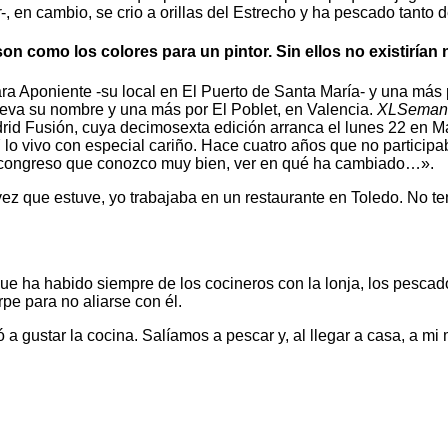
r
-, en cambio, se crio a orillas del Estrecho y ha pescado tanto
n como los colores para un pintor. Sin ellos no existirían
ra Aponiente -su local en El Puerto de Santa María- y una más 
 lleva su nombre y una más por El Poblet, en Valencia.
XLSeman
id Fusión, cuya decimosexta edición arranca el lunes 22 en 
 lo vivo con especial cariño. Hace cuatro años que no particip
n congreso que conozco muy bien, ver en qué ha cambiado…».
z que estuve, yo trabajaba en un restaurante en Toledo. No tení
e ha habido siempre de los cocineros con la lonja, los pescado
pe para no aliarse con él.
a gustar la cocina. Salíamos a pescar y, al llegar a casa, a m