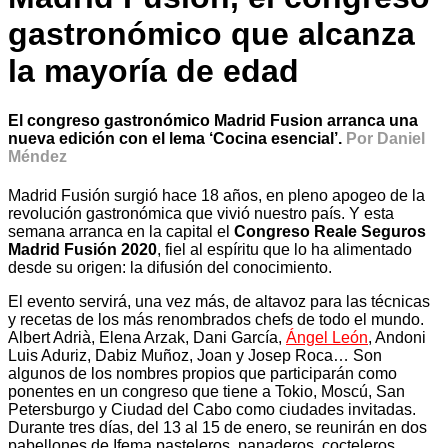
gastronómico que alcanza
la mayoría de edad
El congreso gastronómico Madrid Fusion arranca una
nueva edición con el lema ‘Cocina esencial’.
Por Daniel
Méndez
Madrid Fusión surgió hace 18 años, en pleno apogeo de la
revolución gastronómica que vivió nuestro país. Y esta
semana arranca en la capital el
Congreso Reale Seguros
Madrid Fusión 2020
, fiel al espíritu que lo ha alimentado
desde su origen: la difusión del conocimiento.
El evento servirá, una vez más, de altavoz para las técnicas
y recetas de los más renombrados chefs de todo el mundo.
Albert Adrià, Elena Arzak, Dani García,
Ángel León
, Andoni
Luis Aduriz, Dabiz Muñoz, Joan y Josep Roca… Son
algunos de los nombres propios que participarán como
ponentes en un congreso que tiene a Tokio, Moscú, San
Petersburgo y Ciudad del Cabo como ciudades invitadas.
Durante tres días, del 13 al 15 de enero, se reunirán en dos
pabellones de Ifema pasteleros, panaderos, cocteleros,