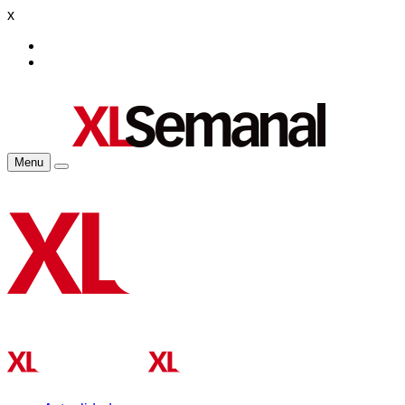
x
Menu