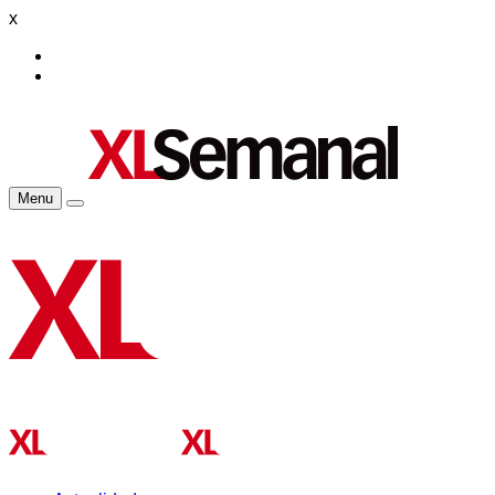
x
Menu