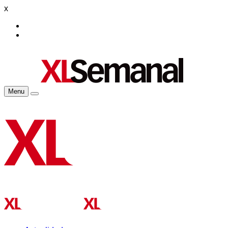
x
Menu