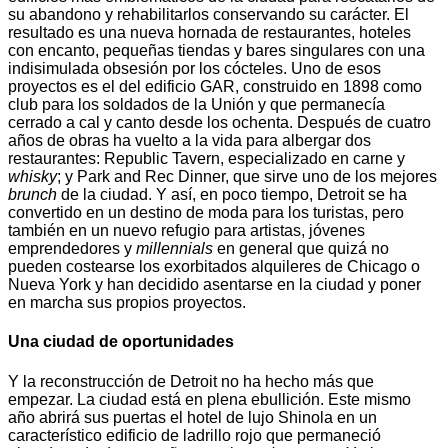
su abandono y rehabilitarlos conservando su carácter. El
resultado es una nueva hornada de restaurantes, hoteles
con encanto, pequeñas tiendas y bares singulares con una
indisimulada obsesión por los cócteles. Uno de esos
proyectos es el del edificio GAR, construido en 1898 como
club para los soldados de la Unión y que permanecía
cerrado a cal y canto desde los ochenta. Después de cuatro
años de obras ha vuelto a la vida para albergar dos
restaurantes: Republic Tavern, especializado en carne y
whisky
; y Park and Rec Dinner, que sirve uno de los mejores
brunch
de la ciudad. Y así, en poco tiempo, Detroit se ha
convertido en un destino de moda para los turistas, pero
también en un nuevo refugio para artistas, jóvenes
emprendedores y
millennials
en general que quizá no
pueden costearse los exorbitados alquileres de Chicago o
Nueva York y han decidido asentarse en la ciudad y poner
en marcha sus propios proyectos.
Una ciudad de oportunidades
Y la reconstrucción de Detroit no ha hecho más que
empezar. La ciudad está en plena ebullición. Este mismo
año abrirá sus puertas el hotel de lujo Shinola en un
característico edificio de ladrillo rojo que permaneció