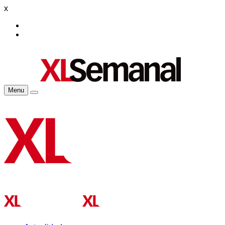
x
Menu