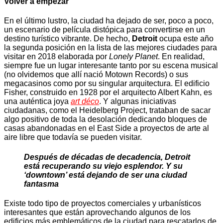
Volver a empezar
En el último lustro, la ciudad ha dejado de ser, poco a poco,
un escenario de película distópica para convertirse en un
destino turístico vibrante. De hecho,
Detroit
ocupa este año
la segunda posición en la lista de las mejores ciudades para
visitar en 2018 elaborada por
Lonely Planet
. En realidad,
siempre fue un lugar interesante tanto por su escena musical
(no olvidemos que allí nació Motown Records) o sus
megacasinos como por su singular arquitectura. El edificio
Fisher, construido en 1928 por el arquitecto Albert Kahn, es
una auténtica joya
art déco
. Y algunas iniciativas
ciudadanas, como el Heidelberg Project, trataban de sacar
algo positivo de toda la desolación dedicando bloques de
casas abandonadas en el East Side a proyectos de arte al
aire libre que todavía se pueden visitar.
Después de décadas de decadencia, Detroit
está recuperando su viejo esplendor. Y su
‘downtown’ está dejando de ser una ciudad
fantasma
Existe todo tipo de proyectos comerciales y urbanísticos
interesantes que están aprovechando algunos de los
edificios más emblemáticos de la ciudad para rescatarlos de