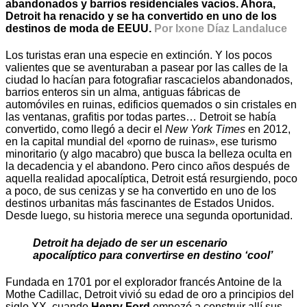
abandonados y barrios residenciales vacíos. Ahora,
Detroit ha renacido y se ha convertido en uno de los
destinos de moda de EEUU.
Por Ixone Díaz Landaluce
Los turistas eran una especie en extinción. Y los pocos
valientes que se aventuraban a pasear por las calles de la
ciudad lo hacían para fotografiar rascacielos abandonados,
barrios enteros sin un alma, antiguas fábricas de
automóviles en ruinas, edificios quemados o sin cristales en
las ventanas, grafitis por todas partes… Detroit se había
convertido, como llegó a decir el
New York Times
en 2012,
en la capital mundial del «porno de ruinas», ese turismo
minoritario (y algo macabro) que busca la belleza oculta en
la decadencia y el abandono. Pero cinco años después de
aquella realidad apocalíptica, Detroit está resurgiendo, poco
a poco, de sus cenizas y se ha convertido en uno de los
destinos urbanitas más fascinantes de Estados Unidos.
Desde luego, su historia merece una segunda oportunidad.
Detroit ha dejado de ser un escenario
apocalíptico para convertirse en destino ‘cool’
Fundada en 1701 por el explorador francés Antoine de la
Mothe Cadillac, Detroit vivió su edad de oro a principios del
siglo XX, cuando
Henry Ford
empezó a construir allí sus