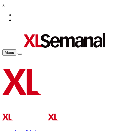
x
Menu