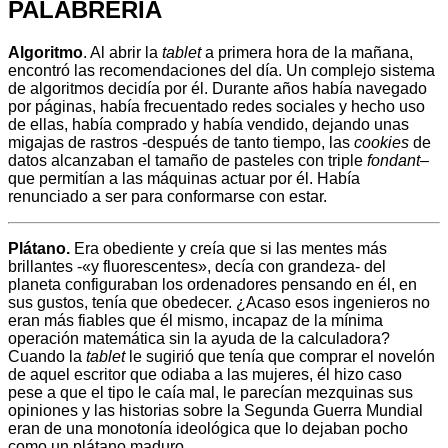
PALABRERÍA
Algoritmo
. Al abrir la
tablet
a primera hora de la mañana,
encontró las recomendaciones del día. Un complejo sistema
de algoritmos decidía por él. Durante años había navegado
por páginas, había frecuentado redes sociales y hecho uso
de ellas, había comprado y había vendido, dejando unas
migajas de rastros -después de tanto tiempo, las
cookies
de
datos alcanzaban el tamaño de pasteles con triple
fondant
–
que permitían a las máquinas actuar por él. Había
renunciado a ser para conformarse con estar.
Plátano.
Era obediente y creía que si las mentes más
brillantes -«y fluorescentes», decía con grandeza- del
planeta configuraban los ordenadores pensando en él, en
sus gustos, tenía que obedecer. ¿Acaso esos ingenieros no
eran más fiables que él mismo, incapaz de la mínima
operación matemática sin la ayuda de la calculadora?
Cuando la
tablet
le sugirió que tenía que comprar el novelón
de aquel escritor que odiaba a las mujeres, él hizo caso
pese a que el tipo le caía mal, le parecían mezquinas sus
opiniones y las historias sobre la Segunda Guerra Mundial
eran de una monotonía ideológica que lo dejaban pocho
como un plátano maduro.