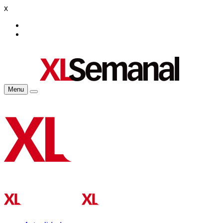
x
Menu