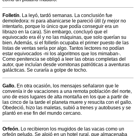
Folletín
. La leyó, tardó semanas. La conclusión fue
demoledora: ni para abanicarse le pareció útil (y mejor no
intentarlo, porque lo único que podía conseguir era un
librazo en la cara). Sin embargo, concluyó que el
equivocado era él y no las máquinas, que solo querían su
bien. Además, si el folletín ocupaba el primer puesto de las
listas de ventas sería por algo. Tantos lectores no podían
estar equivocados -ni los algoritmos que los mimaban-.
Como penitencia se obligó a leer las obras completas del
autor, que incluían desde vomitonas patrióticas a aventuras
galácticas. Se curaría a golpe de tocho.
Gallo.
En otra ocasión, los mensajes señalaron que le
convenía ir de vacaciones a una remota población del norte,
uno de esos lugares de alta montaña en los que a partir de
las cinco de la tarde el planeta muere y resucita con el gallo.
Obedeció, hizo las maletas, subió a trenes y autobuses y se
plantó en ese fin del mundo cercano.
Orfeón.
Lo recibieron los mugidos de las vacas como un
orfeón peludo. Se alojó en un hotel rural, que almacenaba