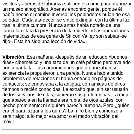
visillos y aperos de labranza suficientes como para organizar
un museo etnográfico. Apenas encontró gente, porque él
había hecho el camino inverso: los pobladores huían de esa
soledad. Cada atardecer, se sintió extinguir con la última luz
tras la última cumbre. Nunca antes había notado de una
forma tan clara la presencia de la muerte. «Las operaciones
matemáticas de esa gente de Silicon Valley son sabias -se
dijo-. Esta ha sido una lección de vida».
Vibración.
Esa mañana -después de un educado «buenos
días» cibernético y una taza de un café pésimo pero avalado
por la pantalla-, las corporaciones que organizaban su
existencia le propusieron una pareja. Nunca había tenido
problemas de relaciones ni había entrado en páginas de
contactos: se ennoviaba a la antigua, con amigas de otros
tiempos o recién conocidas. Le extrañó que, sin ser usuario
de los servicios de citas, supieran sus preferencias. La mujer
que aparecía en la llamada era rubia, de ojos azules, con
pecho prominente: ni siquiera parecía humana. Pero ¿quién
era él para juzgar a los gurús? La miró bien y comenzó a
sentir algo: a lo mejor era amor o el modo vibración del
móvil.