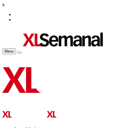
x
Menu