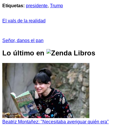
Etiquetas:
presidente
,
Trump
El vals de la realidad
Señor, danos el pan
Lo último en
Beatriz Montañez: "Necesitaba averiguar quién era"