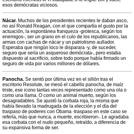
esos demócratas viciosos.
Nácar.
Muchos de los presidentes recientes le daban asco,
no así Ronald Reagan, con el que compartía el gusto por la
actuación, la espontánea franqueza -grotesca, según los
enemigos-, ser un grano en el culo de los republicanos, las
armas con cachas de nácar y un patriotismo aullador.
Esperaba que ningún loco le disparara -y, de suceder,
seguro que sería un asqueroso demócrata-, pero estaba
dispuesto al sacrificio, sobre todo porque había firmado un
seguro de vida por varios millones de dólares.
Panocha.
Se sentó por última vez en el sillón tras el
escritorio Resolute, se mesó el cabello panocha, de maíz
triste, ese icono tantas veces representado como una ola o
como una llama. O como un animal muerto, según los
desagradables. Se ajustó la corbata roja, la misma que
había llevado la madrugada de la elección y el día del
traspaso de poderes con Obama -traspaso en este caso se
refería, más que nunca, a muerte, escribieron-. Le agradaba
esa corbata con el nudo pequeño, retraído, a diferencia de
su expansiva forma de ser.