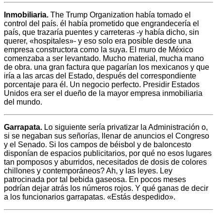
Inmobiliaria.
The Trump Organization había tomado el
control del país. él había prometido que engrandecería el
país, que trazaría puentes y carreteras -y había dicho, sin
querer, «hospitales»- y eso solo era posible desde una
empresa constructora como la suya. El muro de México
comenzaba a ser levantado. Mucho material, mucha mano
de obra. una gran factura que pagarían los mexicanos y que
iría a las arcas del Estado, después del correspondiente
porcentaje para él. Un negocio perfecto. Presidir Estados
Unidos era ser el dueño de la mayor empresa inmobiliaria
del mundo.
Garrapata.
Lo siguiente sería privatizar la Administración o,
si se negaban sus señorías, llenar de anuncios el Congreso
y el Senado. Si los campos de béisbol y de baloncesto
disponían de espacios publicitarios, por qué no esos lugares
tan pomposos y aburridos, necesitados de dosis de colores
chillones y contemporáneos? Ah, y las leyes. Ley
patrocinada por tal bebida gaseosa. En pocos meses
podrían dejar atrás los números rojos. Y qué ganas de decir
a los funcionarios garrapatas. «Estás despedido».