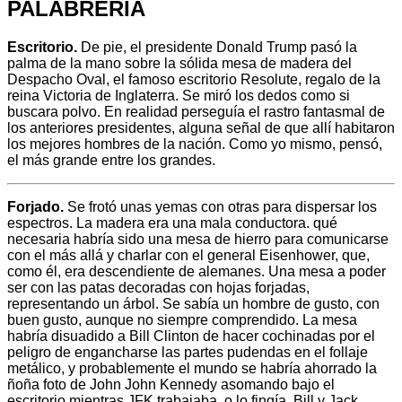
PALABRERÍA
Escritorio.
De pie, el presidente Donald Trump pasó la
palma de la mano sobre la sólida mesa de madera del
Despacho Oval, el famoso escritorio Resolute, regalo de la
reina Victoria de Inglaterra. Se miró los dedos como si
buscara polvo. En realidad perseguía el rastro fantasmal de
los anteriores presidentes, alguna señal de que allí habitaron
los mejores hombres de la nación. Como yo mismo, pensó,
el más grande entre los grandes.
Forjado.
Se frotó unas yemas con otras para dispersar los
espectros. La madera era una mala conductora. qué
necesaria habría sido una mesa de hierro para comunicarse
con el más allá y charlar con el general Eisenhower, que,
como él, era descendiente de alemanes. Una mesa a poder
ser con las patas decoradas con hojas forjadas,
representando un árbol. Se sabía un hombre de gusto, con
buen gusto, aunque no siempre comprendido. La mesa
habría disuadido a Bill Clinton de hacer cochinadas por el
peligro de engancharse las partes pudendas en el follaje
metálico, y probablemente el mundo se habría ahorrado la
ñoña foto de John John Kennedy asomando bajo el
escritorio mientras JFK trabajaba, o lo fingía. Bill y Jack,