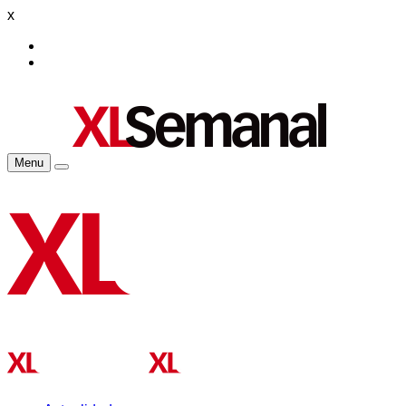
x
Menu