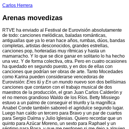
Carlos Herrera
Arenas movedizas
RTVE ha enviado al Festival de Eurovisión absolutamente
de todo: canciones melódicas, baladas románticas,
antiguallas que ya lo eran hace años, rumbas, dúos, bandas
completas, artistas desconocidos, grandes estrellas,
canciones pop, horteradas muy rítmicas y hasta un
mamarracho. Y lo que se dice ganar en solitario lo ha hecho
una vez. Y de forma colectiva, otra. Pero en cuatro ocasiones
ha quedado en segundo puesto, y en dos de ellas con
canciones que podrían ser obras de arte. Tanto Mocedades
como Karina pueden considerarse vencedoras de
Eurovisión:
Eres tú
y
En un mundo nuev
o son dos bellísimas
canciones que contaron con el trabajo musical de dos
maestros de la producción, el gran Juan Carlos Calderón y
el no menos grandioso Waldo de los Ríos. Betty Missiego
estuvo a un palmo de conseguir el triunfo y la magnífica
Anabel Conde también saboreó el agridulce segundo lugar.
Luego han caído un tercero para Bravo y un par de cuartos
para Sergio Dalma y Julio Iglesias. Quiero recordar que un
quinto para Azúcar Moreno, un sexto para Raphael y un
séptimo para Rosa, y que me perdonen si me dejo a alguien