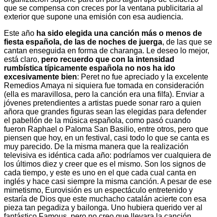
que se compensa con creces por la ventana publicitaria al
exterior que supone una emisión con esa audiencia.
Este año
ha sido elegida una canción más o menos de
fiesta española, de las de noches de juerga
, de las que se
cantan enseguida en forma de charanga. Le deseo lo mejor,
está claro,
pero recuerdo que con la intensidad
rumbística típicamente española no nos ha ido
excesivamente bien
: Peret no fue apreciado y la excelente
Remedios Amaya ni siquiera fue tomada en consideración
(ella es maravillosa, pero la canción era una filfa). Enviar a
jóvenes pretendientes a artistas puede sonar raro a quien
añora que grandes figuras sean las elegidas para defender
el pabellón de la música española, como pasó cuando
fueron Raphael o Paloma San Basilio, entre otros, pero que
piensen que hoy, en un festival, casi todo lo que se canta es
muy parecido. De la misma manera que la realización
televisiva es idéntica cada año: podríamos ver cualquiera de
los últimos diez y creer que es el mismo. Son los signos de
cada tiempo, y este es uno en el que cada cual canta en
inglés y hace casi siempre la misma canción. A pesar de ese
mimetismo, Eurovisión es un espectáculo entretenido y
estaría de Dios que este muchacho catalán acierte con esa
pieza tan pegadiza y bailonga. Uno hubiera querido ver al
fantástico Famous, pero no creo que llevara la canción