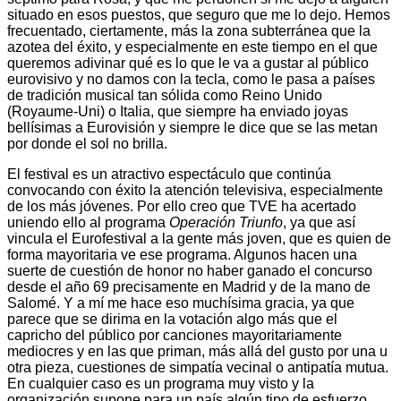
situado en esos puestos, que seguro que me lo dejo. Hemos
frecuentado, ciertamente, más la zona subterránea que la
azotea del éxito, y especialmente en este tiempo en el que
queremos adivinar qué es lo que le va a gustar al público
eurovisivo y no damos con la tecla, como le pasa a países
de tradición musical tan sólida como Reino Unido
(Royaume-Uni) o Italia, que siempre ha enviado joyas
bellísimas a Eurovisión y siempre le dice que se las metan
por donde el sol no brilla.
El festival es un atractivo espectáculo que continúa
convocando con éxito la atención televisiva, especialmente
de los más jóvenes. Por ello creo que TVE ha acertado
uniendo ello al programa
Operación Triunfo
, ya que así
vincula el Eurofestival a la gente más joven, que es quien de
forma mayoritaria ve ese programa. Algunos hacen una
suerte de cuestión de honor no haber ganado el concurso
desde el año 69 precisamente en Madrid y de la mano de
Salomé. Y a mí me hace eso muchísima gracia, ya que
parece que se dirima en la votación algo más que el
capricho del público por canciones mayoritariamente
mediocres y en las que priman, más allá del gusto por una u
otra pieza, cuestiones de simpatía vecinal o antipatía mutua.
En cualquier caso es un programa muy visto y la
organización supone para un país algún tipo de esfuerzo