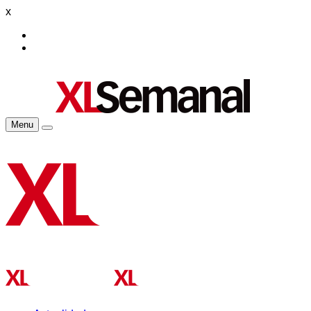
x
Menu