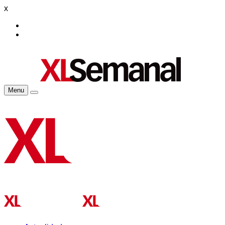
x
Menu