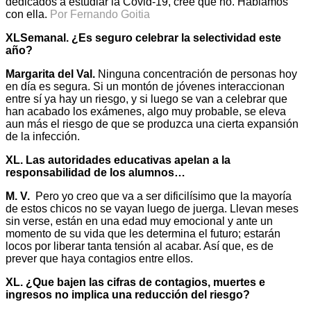
dedicados a estudiar la Covid-19, cree que no. Hablamos
con ella.
Por Fernando Goitia
XLSemanal. ¿Es seguro celebrar la selectividad este
año?
Margarita del Val.
Ninguna concentración de personas hoy
en día es segura. Si un montón de jóvenes interaccionan
entre sí ya hay un riesgo, y si luego se van a celebrar que
han acabado los exámenes, algo muy probable, se eleva
aun más el riesgo de que se produzca una cierta expansión
de la infección.
XL. Las autoridades educativas apelan a la
responsabilidad de los alumnos…
M. V.
Pero yo creo que va a ser dificilísimo que la mayoría
de estos chicos no se vayan luego de juerga. Llevan meses
sin verse, están en una edad muy emocional y ante un
momento de su vida que les determina el futuro; estarán
locos por liberar tanta tensión al acabar. Así que, es de
prever que haya contagios entre ellos.
XL. ¿Que bajen las cifras de contagios, muertes e
ingresos no implica una reducción del riesgo?