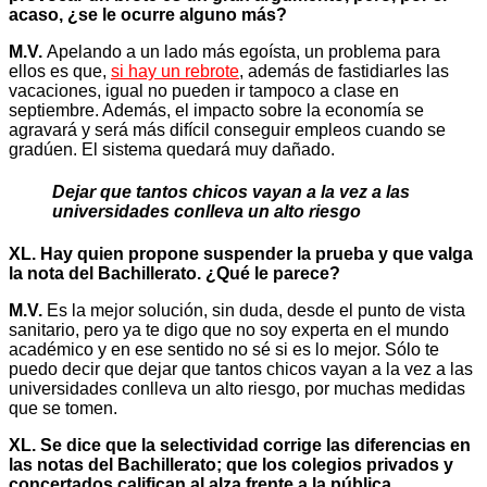
acaso, ¿se le ocurre alguno más?
M.V.
Apelando a un lado más egoísta, un problema para
ellos es que,
si hay un rebrote
, además de fastidiarles las
vacaciones, igual no pueden ir tampoco a clase en
septiembre. Además, el impacto sobre la economía se
agravará y será más difícil conseguir empleos cuando se
gradúen. El sistema quedará muy dañado.
Dejar que tantos chicos vayan a la vez a las
universidades conlleva un alto riesgo
XL.
Hay quien propone suspender la prueba y que valga
la nota del Bachillerato. ¿Qué le parece?
M.V.
Es la mejor solución, sin duda, desde el punto de vista
sanitario, pero ya te digo que no soy experta en el mundo
académico y en ese sentido no sé si es lo mejor. Sólo te
puedo decir que dejar que tantos chicos vayan a la vez a las
universidades conlleva un alto riesgo, por muchas medidas
que se tomen.
XL. Se dice que la selectividad corrige las diferencias en
las notas del Bachillerato; que los colegios privados y
concertados califican al alza frente a la pública…