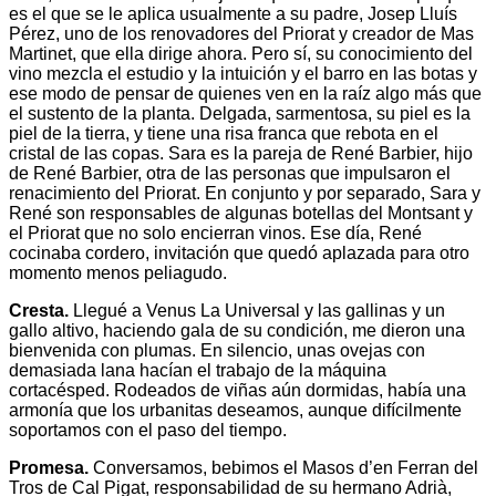
es el que se le aplica usualmente a su padre, Josep Lluís
Pérez, uno de los renovadores del Priorat y creador de Mas
Martinet, que ella dirige ahora. Pero sí, su conocimiento del
vino mezcla el estudio y la intuición y el barro en las botas y
ese modo de pensar de quienes ven en la raíz algo más que
el sustento de la planta. Delgada, sarmentosa, su piel es la
piel de la tierra, y tiene una risa franca que rebota en el
cristal de las copas. Sara es la pareja de René Barbier, hijo
de René Barbier, otra de las personas que impulsaron el
renacimiento del Priorat. En conjunto y por separado, Sara y
René son responsables de algunas botellas del Montsant y
el Priorat que no solo encierran vinos. Ese día, René
cocinaba cordero, invitación que quedó aplazada para otro
momento menos peliagudo.
Cresta.
Llegué a Venus La Universal y las gallinas y un
gallo altivo, haciendo gala de su condición, me dieron una
bienvenida con plumas. En silencio, unas ovejas con
demasiada lana hacían el trabajo de la máquina
cortacésped. Rodeados de viñas aún dormidas, había una
armonía que los urbanitas deseamos, aunque difícilmente
soportamos con el paso del tiempo.
Promesa.
Conversamos, bebimos el Masos d’en Ferran del
Tros de Cal Pigat, responsabilidad de su hermano Adrià,