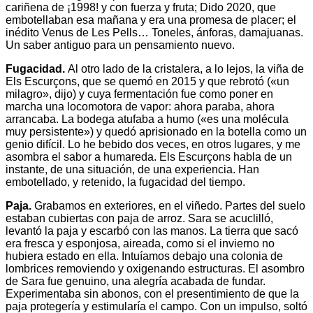
cariñena de ¡1998! y con fuerza y fruta; Dido 2020, que
embotellaban esa mañana y era una promesa de placer; el
inédito Venus de Les Pells… Toneles, ánforas, damajuanas.
Un saber antiguo para un pensamiento nuevo.
Fugacidad.
Al otro lado de la cristalera, a lo lejos, la viña de
Els Escurçons, que se quemó en 2015 y que rebrotó («un
milagro», dijo) y cuya fermentación fue como poner en
marcha una locomotora de vapor: ahora paraba, ahora
arrancaba. La bodega atufaba a humo («es una molécula
muy persistente») y quedó aprisionado en la botella como un
genio difícil. Lo he bebido dos veces, en otros lugares, y me
asombra el sabor a humareda. Els Escurçons habla de un
instante, de una situación, de una experiencia. Han
embotellado, y retenido, la fugacidad del tiempo.
Paja.
Grabamos en exteriores, en el viñedo. Partes del suelo
estaban cubiertas con paja de arroz. Sara se acuclilló,
levantó la paja y escarbó con las manos. La tierra que sacó
era fresca y esponjosa, aireada, como si el invierno no
hubiera estado en ella. Intuíamos debajo una colonia de
lombrices removiendo y oxigenando estructuras. El asombro
de Sara fue genuino, una alegría acabada de fundar.
Experimentaba sin abonos, con el presentimiento de que la
paja protegería y estimularía el campo. Con un impulso, soltó