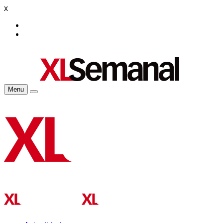
x
Menu