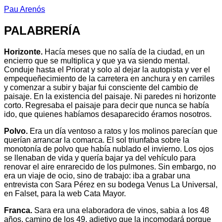
Pau Arenós
PALABRERÍA
Horizonte.
Hacía meses que no salía de la ciudad, en un
encierro que se multiplica y que ya va siendo mental.
Conduje hasta el Priorat y solo al dejar la autopista y ver el
empequeñecimiento de la carretera en anchura y en carriles
y comenzar a subir y bajar fui consciente del cambio de
paisaje. En la existencia del paisaje. Ni paredes ni horizonte
corto. Regresaba el paisaje para decir que nunca se había
ido, que quienes habíamos desaparecido éramos nosotros.
Polvo.
Era un día ventoso a ratos y los molinos parecían que
querían arrancar la comarca. El sol triunfaba sobre la
monotonía de polvo que había nublado el invierno. Los ojos
se llenaban de vida y quería bajar ya del vehículo para
renovar el aire enrarecido de los pulmones. Sin embargo, no
era un viaje de ocio, sino de trabajo: iba a grabar una
entrevista con Sara Pérez en su bodega Venus La Universal,
en Falset, para la web Cata Mayor.
Franca.
Sara era una elaboradora de vinos, sabia a los 48
años, camino de los 49, adjetivo que la incomodará porque