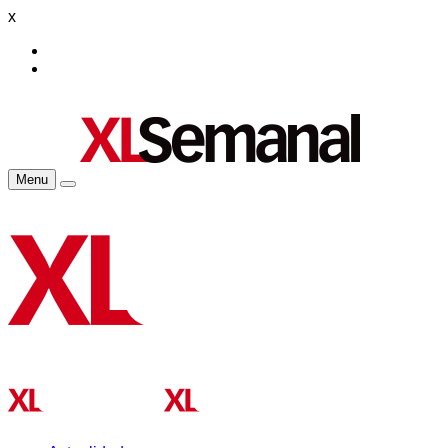
x
Menu