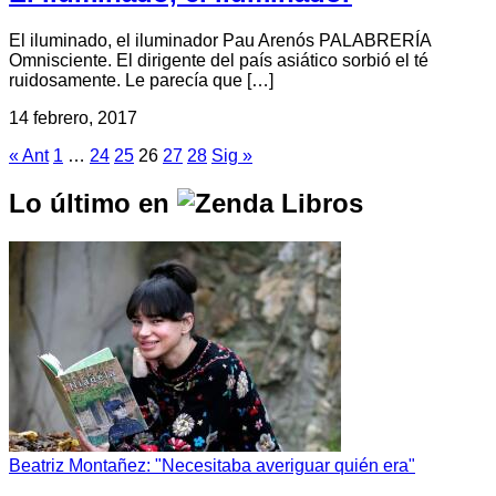
El iluminado, el iluminador Pau Arenós PALABRERÍA
Omnisciente. El dirigente del país asiático sorbió el té
ruidosamente. Le parecía que […]
14 febrero, 2017
« Ant
1
…
24
25
26
27
28
Sig »
Lo último en
Beatriz Montañez: "Necesitaba averiguar quién era"