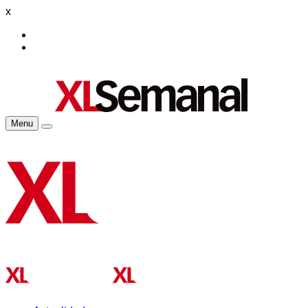
x
Menu