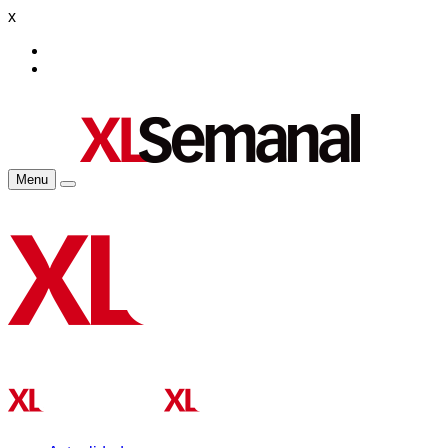
x
Menu