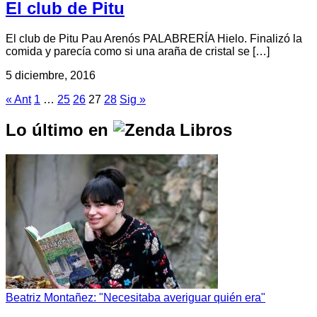
El club de Pitu
El club de Pitu Pau Arenós PALABRERÍA Hielo. Finalizó la
comida y parecía como si una araña de cristal se […]
5 diciembre, 2016
« Ant
1
…
25
26
27
28
Sig »
Lo último en
Beatriz Montañez: "Necesitaba averiguar quién era"