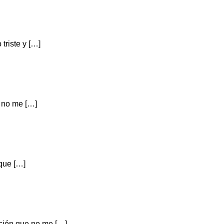
riste y […]
 no me […]
que […]
ción que no me […]