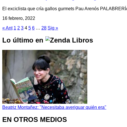
El exciclista que cría gallos gurmets Pau Arenós PALABRERÍA 
16 febrero, 2022
« Ant
1
2
3
4
5
6
…
28
Sig »
Lo último en
Beatriz Montañez: "Necesitaba averiguar quién era"
EN OTROS MEDIOS