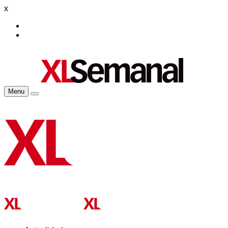
x
Menu