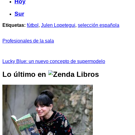
Hoy
Sur
Etiquetas:
fútbol
,
Julen Lopetegui
,
selección española
Profesionales de la sala
Lucky Blue: un nuevo concepto de supermodelo
Lo último en