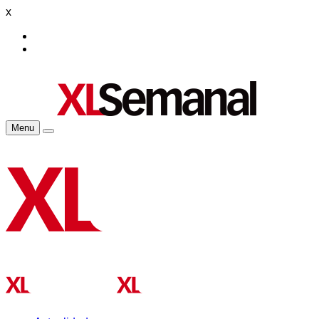
x
Menu