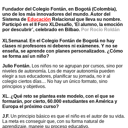
Fundador del Colegio Fontán, en Bogotá (Colombia),
uno de los más innovadores del mundo. Autor del
Sistema de
Educación
Relacional que lleva su nombre.
Participó en el II Foro XLDesafío, ‘El alumno, la emoción
por descubrir’, celebrado en Bilbao.
Por Rocío Roldán
XLSemanal. En el Colegio Fontán de Bogotá no hay
clases ni profesores ni deberes ni exámenes. Y no se
enseña, se aprende con planes personalizados. ¿Cómo
se forma así un niño?
Julio Fontán.
Los niños no se agrupan por cursos, sino por
niveles de autonomía. Los de mayor autonomía pueden
elegir a sus educadores, planificar su jornada, no ir al
colegio ciertos días… No hay un único formato, sino
principios y objetivos.
XL. ¿Qué reto se plantea este modelo, con el que se
formarán, por cierto, 60.000 estudiantes en América y
Europa el próximo curso?
J.F.
Un principio básico es que el niño es el autor de su vida.
La meta es conseguir que, con su forma natural de
aprendizaje, maneje su proceso educativo.