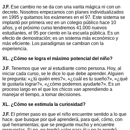
J.F.
Ese cambio no se da con una varita mágica ni con un
decreto. Nosotros empezamos con planes individualizados
en 1995 y quitamos los exámenes en el 97. Este sistema se
implantó por primera vez en un colegio público hace 10
años, y el próximo curso tendremos 41.000 nuevos
estudiantes, el 95 por ciento en la escuela pública. Es un
efecto de demostración; es un sistema más económico y
más eficiente. Los paradigmas se cambian con la
experiencia.
XL. ¿Cómo se logra el máximo potencial del niño?
J.F
. Tenemos que ver al estudiante como persona. Hoy, al
iniciar cada curso, se le dice lo que debe aprender. Alguien
le pregunta: «¿tú quién eres?», «¿cuál es tu sueño?», «¿qué
te gustaría lograr?», «¿cómo podemos ayudarte?». Es un
proceso largo en el que los chicos van aprendiendo a
manejar el tiempo, a tomar decisiones.
XL. ¿Cómo se estimula la curiosidad?
J.F.
El primer paso es que el niño encuentre sentido a lo que
hace. que busque por qué aprenderá, para qué, cómo, con
qué herramientas; que se pregunte mucho y encuentre
respuestas. Si no, no tendrá valor para él y no le pondrá