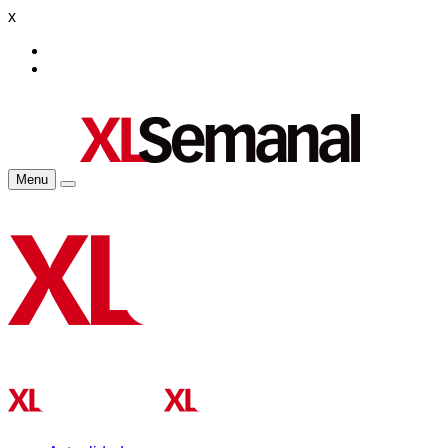
x
Menu