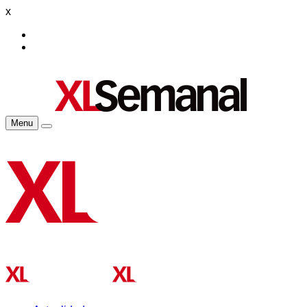
x
Menu