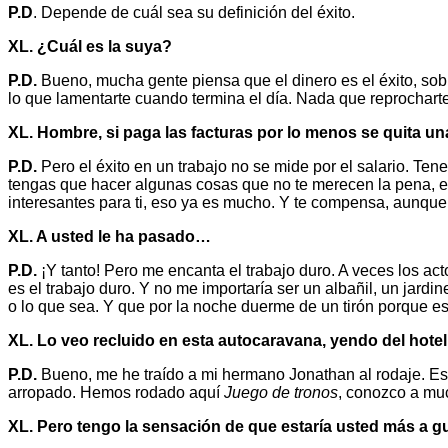
P.D
. Depende de cuál sea su definición del éxito.
XL. ¿Cuál es la suya?
P.D.
Bueno, mucha gente piensa que el dinero es el éxito, sobr
lo que lamentarte cuando termina el día. Nada que reprochart
XL. Hombre, si paga las facturas por lo menos se quita 
P.D.
Pero el éxito en un trabajo no se mide por el salario. Ten
tengas que hacer algunas cosas que no te merecen la pena, ex
interesantes para ti, eso ya es mucho. Y te compensa, aunque 
XL. A usted le ha pasado…
P.D.
¡Y tanto! Pero me encanta el trabajo duro. A veces los ac
es el trabajo duro. Y no me importaría ser un albañil, un jardi
o lo que sea. Y que por la noche duerme de un tirón porque e
XL. Lo veo recluido en esta autocaravana, yendo del hotel
P.D.
Bueno, me he traído a mi hermano Jonathan al rodaje. Es
arropado. Hemos rodado aquí
Juego de tronos
, conozco a muc
XL. Pero tengo la sensación de que estaría usted más a g