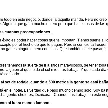
e todo en este negocio, donde la taquilla manda. Pero no creo 
e. Alguien que gana mucho dinero pero que hace cosas de las q
unas cuantas preocupaciones…
er éxito es poder hacer cosas que te importan. Tienes suerte si
cepto por el hecho de que te pagan. Pero si con cierta frecuen
no ganes ningún dinero con ellas. Que también suele pasar [ríe
tores tenemos la suerte de ir a sitios maravillosos, de tener 
nero, alguien al que le da el sol mientras trabaja. Y que cada dí
stá cansado.
 al set de rodaje, cuando a 500 metros la gente se está ba
tá en el hotel. Es verdad que paso mucho tiempo solo. Soy bas
ha gente: chóferes, técnicos… Cuando has trabajo en este negoc
usto si fuera menos famoso.