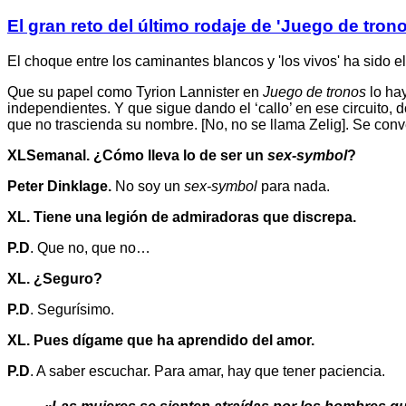
El gran reto del último rodaje de 'Juego de tron
El choque entre los caminantes blancos y 'los vivos' ha sido e
Que su papel como Tyrion Lannister en
Juego de tronos
lo hay
independientes. Y que sigue dando el ‘callo’ en ese circuito, 
que no trascienda su nombre. [No, no se llama Zelig]. Se conv
XLSemanal. ¿Cómo lleva lo de ser un
sex-symbol
?
Peter Dinklage.
No soy un
sex-symbol
para nada.
XL. Tiene una legión de admiradoras que discrepa.
P.D
. Que no, que no…
XL. ¿Seguro?
P.D
. Segurísimo.
XL. Pues dígame que ha aprendido del amor.
P.D
. A saber escuchar. Para amar, hay que tener paciencia.