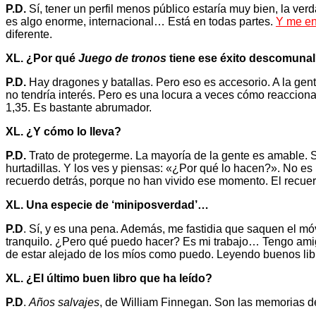
P.D.
Sí, tener un perfil menos público estaría muy bien, la verd
es algo enorme, internacional… Está en todas partes.
Y me en
diferente.
XL. ¿Por qué
Juego de tronos
tiene ese éxito descomuna
P.D.
Hay dragones y batallas. Pero eso es accesorio. A la gent
no tendría interés. Pero es una locura a veces cómo reacciona
1,35. Es bastante abrumador.
XL. ¿Y cómo lo lleva?
P.D.
Trato de protegerme. La mayoría de la gente es amable. Se 
hurtadillas. Y los ves y piensas: «¿Por qué lo hacen?». No es 
recuerdo detrás, porque no han vivido ese momento. El recuerd
XL. Una especie de ‘miniposverdad’…
P.D
. Sí, y es una pena. Además, me fastidia que saquen el mó
tranquilo. ¿Pero qué puedo hacer? Es mi trabajo… Tengo amigo
de estar alejado de los míos como puedo. Leyendo buenos li
XL. ¿El último buen libro que ha leído?
P.D
.
Años salvajes
, de William Finnegan. Son las memorias de