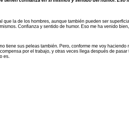
ue tienen confianza en sí mismos y sentido del humor. Eso
al que la de los hombres, aunque también pueden ser superfici
í mismos. Confianza y sentido de humor. Eso me ha venido bien,
no tiene sus peleas también. Pero, conforme me voy haciendo má
ompensa por el trabajo, y otras veces llega después de pasar tie
o es.