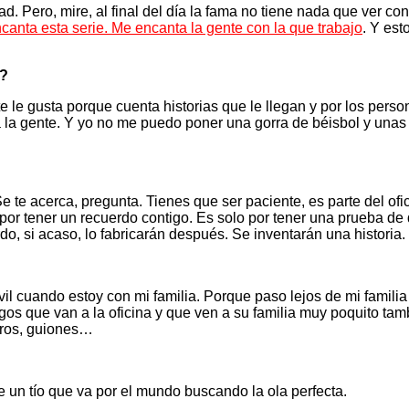
ad. Pero, mire, al final del día la fama no tiene nada que ver co
canta esta serie. Me encanta la gente con la que trabajo
. Y est
l?
e le gusta porque cuenta historias que le llegan y por los per
 la gente. Y yo no me puedo poner una gorra de béisbol y unas 
te acerca, pregunta. Tienes que ser paciente, es parte del ofici
por tener un recuerdo contigo. Es solo por tener una prueba de 
o, si acaso, lo fabricarán después. Se inventarán una historia.
vil cuando estoy con mi familia. Porque paso lejos de mi famili
s que van a la oficina y que ven a su familia muy poquito tamb
bros, guiones…
 un tío que va por el mundo buscando la ola perfecta.