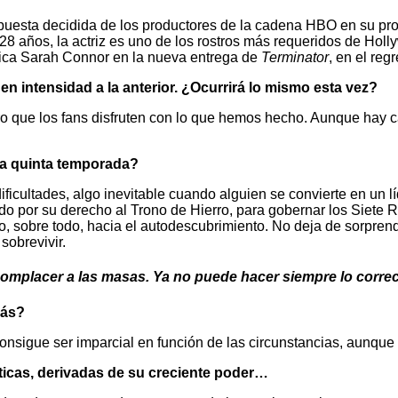
sta decidida de los productores de la cadena HBO en su proyect
 28 años, la actriz es uno de los rostros más requeridos de Ho
ítica Sarah Connor en la nueva entrega de
Terminator
, en el re
 intensidad a la anterior. ¿Ocurrirá lo mismo esta vez?
ue los fans disfruten con lo que hemos hecho. Aunque hay capí
a quinta temporada?
ificultades, algo inevitable cuando alguien se convierte en un
ndo por su derecho al Trono de Hierro, para gobernar los Siete
ero, sobre todo, hacia el autodescubrimiento. No deja de sorpr
sobrevivir.
omplacer a las masas. Ya no puede hacer siempre lo corre
más?
sigue ser imparcial en función de las circunstancias, aunque 
ticas, derivadas de su creciente poder…