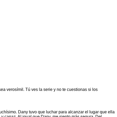
 verosímil. Tú ves la serie y no te cuestionas si los
chísimo. Dany tuvo que luchar para alcanzar el lugar que ella
 y capaz. Al igual que Dany, me siento más segura. Del