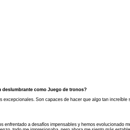
 tan deslumbrante como Juego de tronos?
excepcionales. Son capaces de hacer que algo tan increíble sea
emos enfrentado a desafíos impensables y hemos evolucionado mu
ienzo, todo me impresionaba, pero ahora me siento más estable