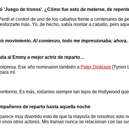
ó ‘Juego de tronos’. ¿Cómo fue esto de meterse, de repente,
erdí el control de uno de los caballos frente a centenares de p
a esforzarte más. Yo, de hecho, sabía montar a caballo, pero a
 mis movimiento. Al comienzo, todo me impresionaba; ahora,
nada al Emmy a mejor actriz de reparto…
r sorpresa. Ese año nominaron también a
Peter Dinklage
[Tyrion 
para mí.
me conformo. Es más, rodamos siempre tan lejos de Hollywood q
mpañeros de reparto hasta aquella noche
 parece muy divertido esto de que la mayoría de nosotros solo
 de esos otros actores. Mis tramas nunca se relacionan con las 