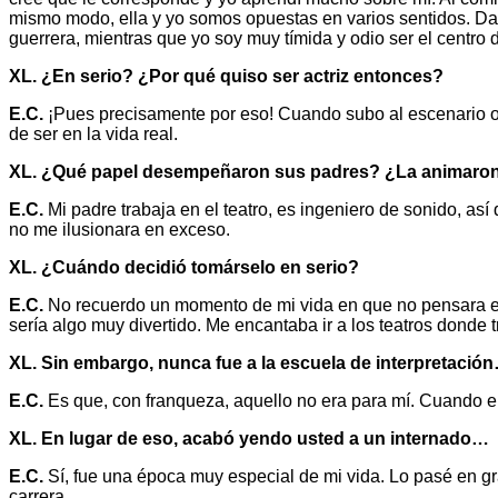
mismo modo, ella y yo somos opuestas en varios sentidos. Dany
guerrera, mientras que yo soy muy tímida y odio ser el centro 
XL. ¿En serio? ¿Por qué quiso ser actriz entonces?
E.C.
¡Pues precisamente por eso! Cuando subo al escenario o e
de ser en la vida real.
XL. ¿Qué papel desempeñaron sus padres? ¿La animaro
E.C.
Mi padre trabaja en el teatro, es ingeniero de sonido, as
no me ilusionara en exceso.
XL. ¿Cuándo decidió tomárselo en serio?
E.C.
No recuerdo un momento de mi vida en que no pensara en 
sería algo muy divertido. Me encantaba ir a los teatros donde 
XL. Sin embargo, nunca fue a la escuela de interpretació
E.C.
Es que, con franqueza, aquello no era para mí. Cuando era
XL. En lugar de eso, acabó yendo usted a un internado…
E.C.
Sí, fue una época muy especial de mi vida. Lo pasé en g
carrera.