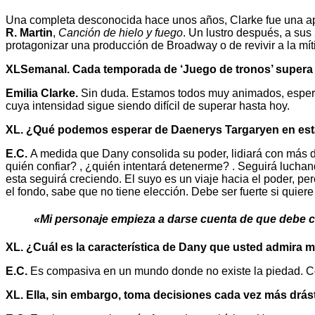
Una completa desconocida hace unos años, Clarke fue una apue
R. Martin
,
Canción de hielo y fuego
. Un lustro después, a sus
protagonizar una producción de Broadway o de revivir a la m
XLSemanal. Cada temporada de ‘Juego de tronos’ supera en
Emilia Clarke.
Sin duda. Estamos todos muy animados, espero q
cuya intensidad sigue siendo difícil de superar hasta hoy.
XL. ¿Qué podemos esperar de Daenerys Targaryen en est
E.C.
A medida que Dany consolida su poder, lidiará con más d
quién confiar? , ¿quién intentará detenerme? . Seguirá lucha
esta seguirá creciendo. El suyo es un viaje hacia el poder, p
el fondo, sabe que no tiene elección. Debe ser fuerte si quiere 
«Mi personaje empieza a darse cuenta de que debe c
XL. ¿Cuál es la característica de Dany que usted admira 
E.C.
Es compasiva en un mundo donde no existe la piedad. Con
XL. Ella, sin embargo, toma decisiones cada vez más drás