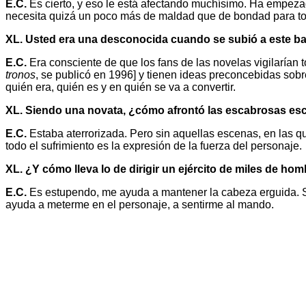
E.C.
Es cierto, y eso le está afectando muchísimo. Ha empeza
necesita quizá un poco más de maldad que de bondad para tomar
XL. Usted era una desconocida cuando se subió a este bar
E.C.
Era consciente de que los fans de las novelas vigilarían
tronos
, se publicó en 1996] y tienen ideas preconcebidas sobr
quién era, quién es y en quién se va a convertir.
XL. Siendo una novata, ¿cómo afrontó las escabrosas es
E.C.
Estaba aterrorizada. Pero sin aquellas escenas, en las que
todo el sufrimiento es la expresión de la fuerza del personaje.
XL. ¿Y cómo lleva lo de dirigir un ejército de miles de ho
E.C.
Es estupendo, me ayuda a mantener la cabeza erguida. Soy
ayuda a meterme en el personaje, a sentirme al mando.