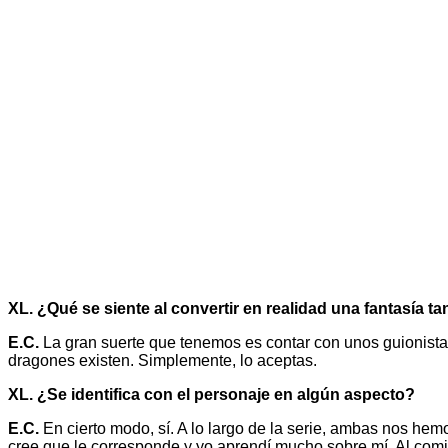
XL. ¿Qué se siente al convertir en realidad una fantasía
E.C.
La gran suerte que tenemos es contar con unos guionistas 
dragones existen. Simplemente, lo aceptas.
XL. ¿Se identifica con el personaje en algún aspecto?
E.C.
En cierto modo, sí. A lo largo de la serie, ambas nos h
cree que le corresponde y yo aprendí mucho sobre mí. Al com