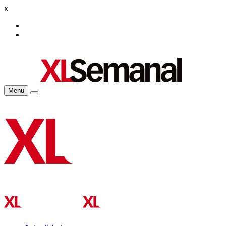
x
Menu