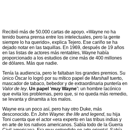
Recibió más de 50.000 cartas de apoyo. «Wayne no ha
tenido buena prensa entre los intelectuales, pero la gente
siempre lo ha querido», explica Tejero. Ese cariño se ha
dejado notar en las taquillas. En 1969, después de 19 años
en las listas de actores más rentables, Wayne había
proporcionado a los estudios de cine más de 400 millones
de dólares. Más que nadie.
Tenía la audiencia, pero le faltaban los grandes premios. Su
único Óscar lo logró por su mítico papel de
Marshall
tuerto,
mascador de tabaco, bebedor y de extraordinaria puntería en
Valor de ley
.
Un papel ‘muy Wayne’:
un hombre lacónico
que evita los problemas, pero que, si no queda más remedio,
se levanta y dinamita a los malos.
Wayne era un poco así, pero hay otro Duke, más
desconocido. En
John Wayne: the life and legend
, su hija
Toni cuenta que el actor «era experto en las tribus indias y
en arte de los nativos americanos. Sabía todo de la Guerra
Civil americana. Era muy entendido en arte oriental. Sabía