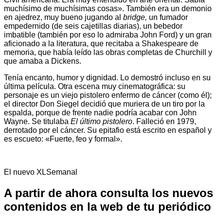
muchísimo de muchísimas cosas». También era un demonio
en ajedrez, muy bueno jugando al
bridge,
un fumador
empedernido (de seis cajetillas diarias), un bebedor
imbatible (también por eso lo admiraba John Ford) y un gran
aficionado a la literatura, que recitaba a Shakespeare de
memoria, que había leído las obras completas de Churchill y
que amaba a Dickens.
Tenía encanto, humor y dignidad. Lo demostró incluso en su
última película. Otra escena muy cinematográfica: su
personaje es un viejo pistolero enfermo de cáncer (como él);
el director Don Siegel decidió que muriera de un tiro por la
espalda, porque de frente nadie podría acabar con John
Wayne. Se titulaba
El último pistolero
. Falleció en 1979,
derrotado por el cáncer. Su epitafio está escrito en español y
es escueto: «Fuerte, feo y formal».
El nuevo XLSemanal
A partir de ahora consulta los nuevos
contenidos en la web de tu periódico