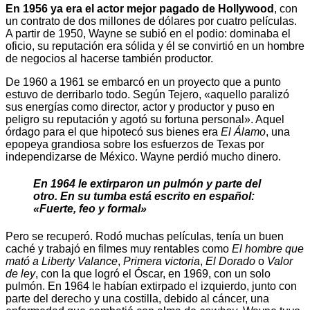
En 1956 ya era el actor mejor pagado de Hollywood
, con
un contrato de dos millones de dólares por cuatro películas.
A partir de 1950, Wayne se subió en el podio: dominaba el
oficio, su reputación era sólida y él se convirtió en un hombre
de negocios al hacerse también productor.
De 1960 a 1961 se embarcó en un proyecto que a punto
estuvo de derribarlo todo. Según Tejero, «aquello paralizó
sus energías como director, actor y productor y puso en
peligro su reputación y agotó su fortuna personal». Aquel
órdago para el que hipotecó sus bienes era
El Álamo
, una
epopeya grandiosa sobre los esfuerzos de Texas por
independizarse de México. Wayne perdió mucho dinero.
En 1964 le extirparon un pulmón y parte del
otro. En su tumba está escrito en español:
«Fuerte, feo y formal»
Pero se recuperó. Rodó muchas películas, tenía un buen
caché y trabajó en filmes muy rentables como
El hombre que
mató a Liberty Valance
,
Primera victoria
,
El Dorado
o
Valor
de ley
, con la que logró el Óscar, en 1969, con un solo
pulmón. En 1964 le habían extirpado el izquierdo, junto con
parte del derecho y una costilla, debido al cáncer, una