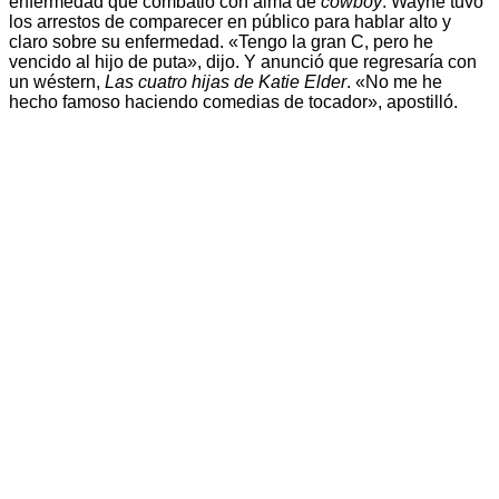
enfermedad que combatió con alma de
cowboy
. Wayne tuvo
los arrestos de comparecer en público para hablar alto y
claro sobre su enfermedad. «Tengo la gran C, pero he
vencido al hijo de puta», dijo. Y anunció que regresaría con
un wéstern,
Las cuatro hijas de Katie Elder
. «No me he
hecho famoso haciendo comedias de tocador», apostilló.