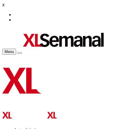
x
Menu