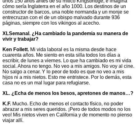
unos 150 años antes de su mítico Kingsbridge, e imagina
cómo sería Inglaterra en el año 1000. Los destinos de un
constructor de barcos, una noble normanda y un monje se
entrecruzan con el de un obispo malvado durante 936
páginas, siempre con los vikingos al acecho.
XLSemanal. ¿Ha cambiado la pandemia su manera de
vivir y trabajar?
Ken Follett.
Mi vida laboral es la misma desde hace
cuarenta años. Me siento en esta silla todos los días a
escribir, de lunes a viernes. Lo que ha cambiado es mi vida
social. Ahora no tengo. No veo a mis amigos. No voy al cine.
No salgo a cenar. Y lo peor de todo es que no veo a mis
hijos ni a mis nietos. Esto me entristece. Por lo demás, esta
casa no es un mal lugar para refugiarse.
XL. ¿Echa de menos los besos, apretones de manos…?
K.F.
Mucho. Echo de menos el contacto físico, no poder
abrazar a mis seres queridos. ¡Pero de todos modos no los
veo! Mis nietos viven en California y de momento no pienso
viajar allí.