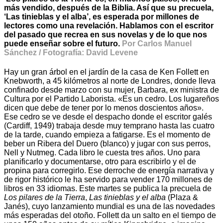
más vendido, después de la Biblia. Así que su precuela,
‘Las tinieblas y el alba’, es esperada por millones de
lectores como una revelación. Hablamos con el escritor
del pasado que recrea en sus novelas y de lo que nos
puede enseñar sobre el futuro.
Por Carlos Manuel
Sánchez / Fotografía: David Levene
Hay un gran árbol en el jardín de la casa de Ken Follett en
Knebworth, a 45 kilómetros al norte de Londres, donde lleva
confinado desde marzo con su mujer, Barbara, ex ministra de
Cultura por el Partido Laborista. «Es un cedro. Los lugareños
dicen que debe de tener por lo menos doscientos años».
Ese cedro se ve desde el despacho donde el escritor galés
(Cardiff, 1949) trabaja desde muy temprano hasta las cuatro
de la tarde, cuando empieza a fatigarse. Es el momento de
beber un Ribera del Duero (blanco) y jugar con sus perros,
Nell y Nutmeg. Cada libro le cuesta tres años. Uno para
planificarlo y documentarse, otro para escribirlo y el de
propina para corregirlo. Ese derroche de energía narrativa y
de rigor histórico le ha servido para vender 170 millones de
libros en 33 idiomas. Este martes se publica la precuela de
Los pilares de la Tierra
,
Las tinieblas y el alba
(Plaza &
Janés), cuyo lanzamiento mundial es una de las novedades
más esperadas del otoño. Follett da un salto en el tiempo de