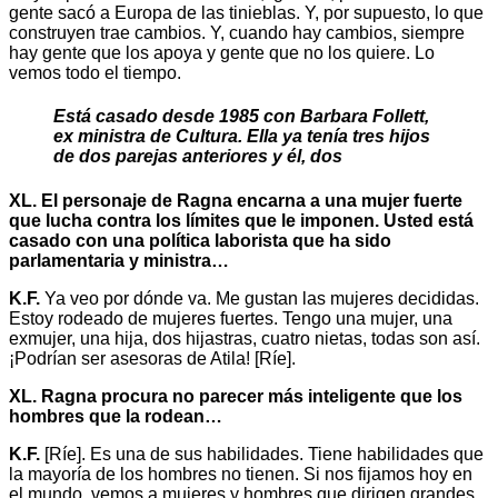
gente sacó a Europa de las tinieblas. Y, por supuesto, lo que
construyen trae cambios. Y, cuando hay cambios, siempre
hay gente que los apoya y gente que no los quiere. Lo
vemos todo el tiempo.
Está casado desde 1985 con Barbara Follett,
ex ministra de Cultura. Ella ya tenía tres hijos
de dos parejas anteriores y él, dos
XL. El personaje de Ragna encarna a una mujer fuerte
que lucha contra los límites que le imponen. Usted está
casado con una política laborista que ha sido
parlamentaria y ministra…
K.F.
Ya veo por dónde va. Me gustan las mujeres decididas.
Estoy rodeado de mujeres fuertes. Tengo una mujer, una
exmujer, una hija, dos hijastras, cuatro nietas, todas son así.
¡Podrían ser asesoras de Atila! [Ríe].
XL. Ragna procura no parecer más inteligente que los
hombres que la rodean…
K.F.
[Ríe]. Es una de sus habilidades. Tiene habilidades que
la mayoría de los hombres no tienen. Si nos fijamos hoy en
el mundo, vemos a mujeres y hombres que dirigen grandes