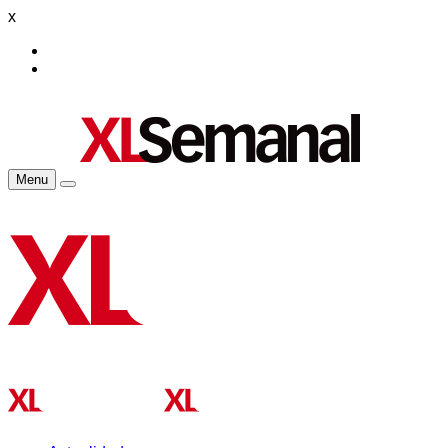
x
Menu