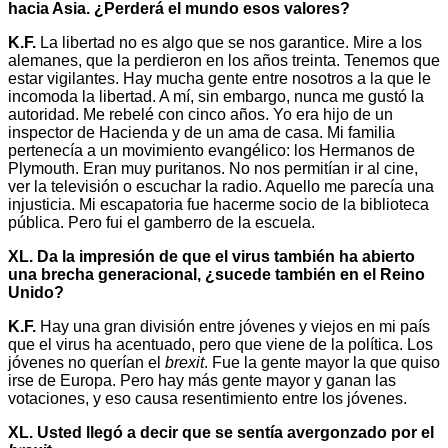
hacia Asia. ¿Perderá el mundo esos valores?
K.F.
La libertad no es algo que se nos garantice. Mire a los
alemanes, que la perdieron en los años treinta. Tenemos que
estar vigilantes. Hay mucha gente entre nosotros a la que le
incomoda la libertad. A mí, sin embargo, nunca me gustó la
autoridad. Me rebelé con cinco años. Yo era hijo de un
inspector de Hacienda y de un ama de casa. Mi familia
pertenecía a un movimiento evangélico: los Hermanos de
Plymouth. Eran muy puritanos. No nos permitían ir al cine,
ver la televisión o escuchar la radio. Aquello me parecía una
injusticia. Mi escapatoria fue hacerme socio de la biblioteca
pública. Pero fui el gamberro de la escuela.
XL. Da la impresión de que el virus también ha abierto
una brecha generacional, ¿sucede también en el Reino
Unido?
K.F.
Hay una gran división entre jóvenes y viejos en mi país
que el virus ha acentuado, pero que viene de la política. Los
jóvenes no querían el
brexit
. Fue la gente mayor la que quiso
irse de Europa. Pero hay más gente mayor y ganan las
votaciones, y eso causa resentimiento entre los jóvenes.
XL. Usted llegó a decir que se sentía avergonzado por el