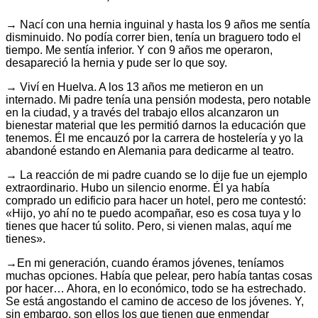
→ Nací con una hernia inguinal y hasta los 9 años me sentía
disminuido. No podía correr bien, tenía un braguero todo el
tiempo. Me sentía inferior. Y con 9 años me operaron,
desapareció la hernia y pude ser lo que soy.
→ Viví en Huelva. A los 13 años me metieron en un
internado. Mi padre tenía una pensión modesta, pero notable
en la ciudad, y a través del trabajo ellos alcanzaron un
bienestar material que les permitió darnos la educación que
tenemos. Él me encauzó por la carrera de hostelería y yo la
abandoné estando en Alemania para dedicarme al teatro.
→ La reacción de mi padre cuando se lo dije fue un ejemplo
extraordinario. Hubo un silencio enorme. Él ya había
comprado un edificio para hacer un hotel, pero me contestó:
«Hijo, yo ahí no te puedo acompañar, eso es cosa tuya y lo
tienes que hacer tú solito. Pero, si vienen malas, aquí me
tienes».
→En mi generación, cuando éramos jóvenes, teníamos
muchas opciones. Había que pelear, pero había tantas cosas
por hacer… Ahora, en lo económico, todo se ha estrechado.
Se está angostando el camino de acceso de los jóvenes. Y,
sin embargo, son ellos los que tienen que enmendar