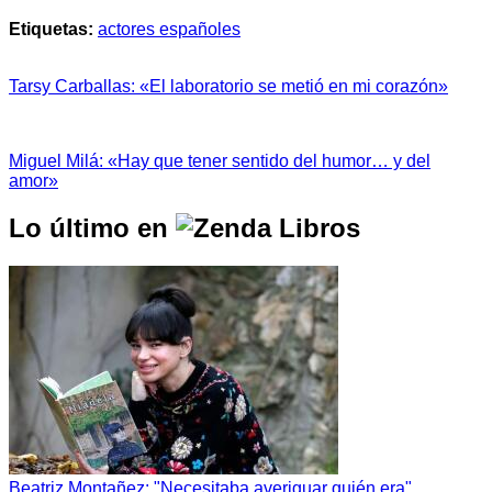
Etiquetas:
actores españoles
Tarsy Carballas: «El laboratorio se metió en mi corazón»
Miguel Milá: «Hay que tener sentido del humor… y del
amor»
Lo último en
Beatriz Montañez: "Necesitaba averiguar quién era"