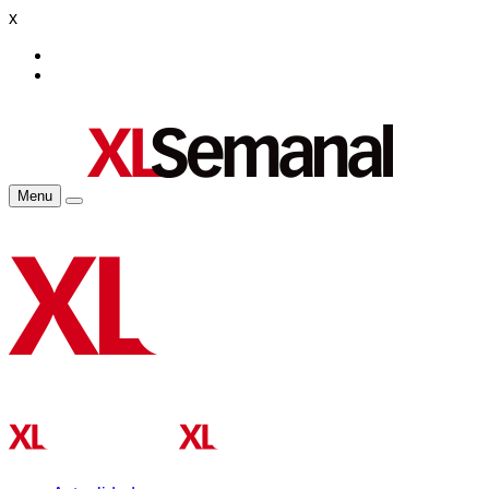
x
Menu