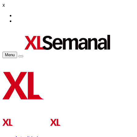
x
Menu