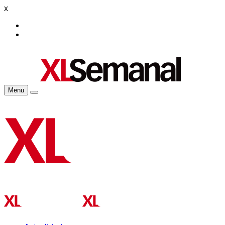
x
Menu