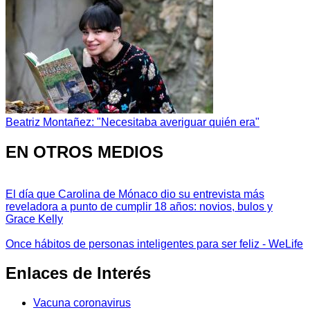
Beatriz Montañez: "Necesitaba averiguar quién era"
EN OTROS MEDIOS
El día que Carolina de Mónaco dio su entrevista más
reveladora a punto de cumplir 18 años: novios, bulos y
Grace Kelly
Once hábitos de personas inteligentes para ser feliz - WeLife
Enlaces de Interés
Vacuna coronavirus