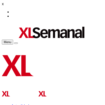
x
Menu