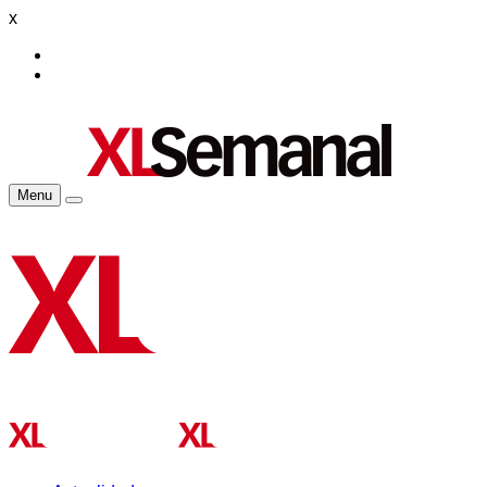
x
Menu