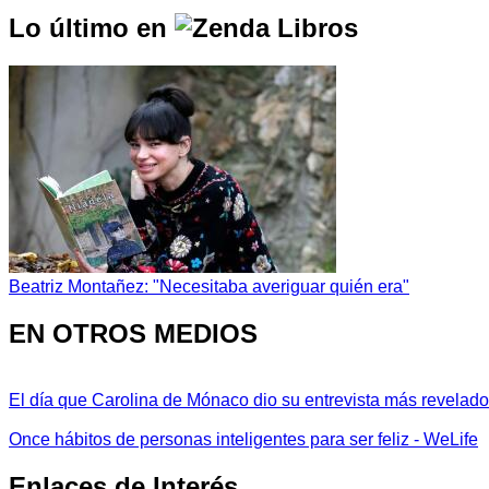
Lo último en
Beatriz Montañez: "Necesitaba averiguar quién era"
EN OTROS MEDIOS
El día que Carolina de Mónaco dio su entrevista más revelador
Once hábitos de personas inteligentes para ser feliz - WeLife
Enlaces de Interés