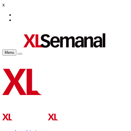
x
Menu