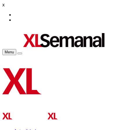
x
Menu