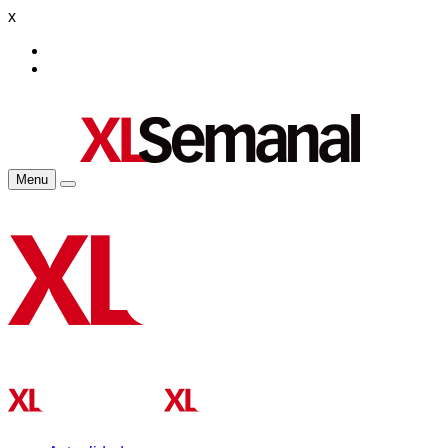
x
Menu