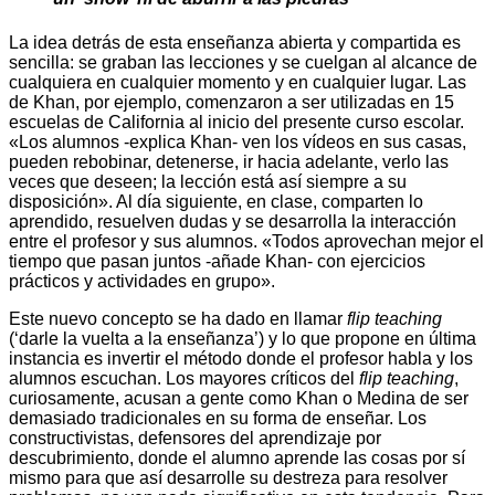
La idea detrás de esta enseñanza abierta y compartida es
sencilla: se graban las lecciones y se cuelgan al alcance de
cualquiera en cualquier momento y en cualquier lugar. Las
de Khan, por ejemplo, comenzaron a ser utilizadas en 15
escuelas de California al inicio del presente curso escolar.
«Los alumnos -explica Khan- ven los vídeos en sus casas,
pueden rebobinar, detenerse, ir hacia adelante, verlo las
veces que deseen; la lección está así siempre a su
disposición». Al día siguiente, en clase, comparten lo
aprendido, resuelven dudas y se desarrolla la interacción
entre el profesor y sus alumnos. «Todos aprovechan mejor el
tiempo que pasan juntos -añade Khan- con ejercicios
prácticos y actividades en grupo».
Este nuevo concepto se ha dado en llamar
flip teaching
(‘darle la vuelta a la enseñanza’) y lo que propone en última
instancia es invertir el método donde el profesor habla y los
alumnos escuchan. Los mayores críticos del
flip teaching
,
curiosamente, acusan a gente como Khan o Medina de ser
demasiado tradicionales en su forma de enseñar. Los
constructivistas, defensores del aprendizaje por
descubrimiento, donde el alumno aprende las cosas por sí
mismo para que así desarrolle su destreza para resolver