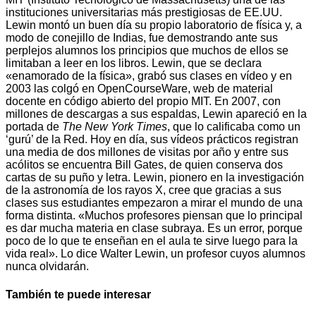
instituciones universitarias más prestigiosas de EE.UU.
Lewin montó un buen día su propio laboratorio de física y, a
modo de conejillo de Indias, fue demostrando ante sus
perplejos alumnos los principios que muchos de ellos se
limitaban a leer en los libros. Lewin, que se declara
«enamorado de la física», grabó sus clases en vídeo y en
2003 las colgó en OpenCourseWare, web de material
docente en código abierto del propio MIT. En 2007, con
millones de descargas a sus espaldas, Lewin apareció en la
portada de
The New York Times
, que lo calificaba como un
‘gurú’ de la Red. Hoy en día, sus vídeos prácticos registran
una media de dos millones de visitas por año y entre sus
acólitos se encuentra Bill Gates, de quien conserva dos
cartas de su puño y letra. Lewin, pionero en la investigación
de la astronomía de los rayos X, cree que gracias a sus
clases sus estudiantes empezaron a mirar el mundo de una
forma distinta. «Muchos profesores piensan que lo principal
es dar mucha materia en clase subraya. Es un error, porque
poco de lo que te enseñan en el aula te sirve luego para la
vida real». Lo dice Walter Lewin, un profesor cuyos alumnos
nunca olvidarán.
También te puede interesar