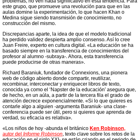
problemas, no ven nada significativo en esta tendencia. Para
este grupo, que promueve una revolución para que en las
aulas domine la experimentación, lo que hacen Khan o
Medina sigue siendo transmisión de conocimiento, no
construcción del mismo.
Discrepancias aparte, la idea de que el modelo tradicional
ha perdido validez despierta amplio consenso. Así lo cree
Juan Freire, experto en cultura digital. «La educación se ha
basado siempre en la transferencia de conocimientos del
profesor al alumno -subraya-. Ahora, esta transferencia
puede producirse de otras maneras».
Richard Baraniuk, fundador de Connexions, una pionera
web de código abierto donde compartir, reutilizar,
recombinar, interconectar y enriquecer libros de texto,
conocida ya como el ‘Napster de la educación’ asegura que,
de hecho, en un aúla, a partir de la tercera fila el grado de
atención decrece exponencialmente. «Si lo que quieres es
contarle algo a alguien -argumenta Baraniuk- una clase-
conferencia puede ser útil, pero si quieres que aprenda de
verdad, su eficacia es relativa».
«Los niños de hoy -abunda el británico
Ken Robinson,
autor del
Informe Robinson
, texto clave sobre los retos de la
educación en el siglo XXI- se están criando en el periodo de