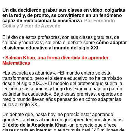
Un día decidieron grabar sus clases en vídeo, colgarlas
en la red y, de pronto, se convirtieron en un fenómeno
capaz de revolucionar la enseñanza.
Por Fernando
Goitia y Victor de Azevedo
El éxito de estos profesores, con sus clases gratuitas, de
calidad y ‘adictivas’, calienta el debate sobre
cómo adaptar
el sistema educativo al mundo del siglo XXI
.
•
Salman Khan, una forma divertida de aprender
Matemáticas
«La escuela es aburrida». «El mundo entero se está
transformando, pero el sistema educativo no ha cambiado
desde el siglo XIX». «El modelo del profesor que suelta la
lección a sus alumnos y luego los examina bajo un patrón
estándar ha caducado». Bajo estas premisas, expertos de
medio mundo llevan años pensando en cómo adaptar las
aulas al siglo XXI.
Un debate que, hasta hoy, no parecía estar aportando
grandes cambios al modo en que aprenden nuestros hijos.
El
éxito de la Academia Khan
-un proyecto que ofrece
clases gratis en Internet, que acumula casi 140 millones de