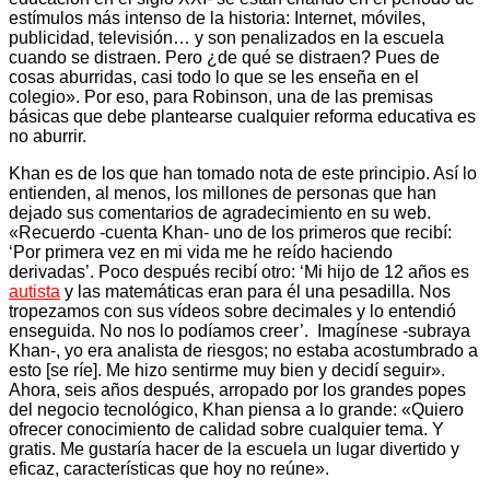
estímulos más intenso de la historia: Internet, móviles,
publicidad, televisión… y son penalizados en la escuela
cuando se distraen. Pero ¿de qué se distraen? Pues de
cosas aburridas, casi todo lo que se les enseña en el
colegio». Por eso, para Robinson, una de las premisas
básicas que debe plantearse cualquier reforma educativa es
no aburrir.
Khan es de los que han tomado nota de este principio. Así lo
entienden, al menos, los millones de personas que han
dejado sus comentarios de agradecimiento en su web.
«Recuerdo -cuenta Khan- uno de los primeros que recibí:
‘Por primera vez en mi vida me he reído haciendo
derivadas’. Poco después recibí otro: ‘Mi hijo de 12 años es
autista
y las matemáticas eran para él una pesadilla. Nos
tropezamos con sus vídeos sobre decimales y lo entendió
enseguida. No nos lo podíamos creer’. Imagínese -subraya
Khan-, yo era analista de riesgos; no estaba acostumbrado a
esto [se ríe]. Me hizo sentirme muy bien y decidí seguir».
Ahora, seis años después, arropado por los grandes popes
del negocio tecnológico, Khan piensa a lo grande: «Quiero
ofrecer conocimiento de calidad sobre cualquier tema. Y
gratis. Me gustaría hacer de la escuela un lugar divertido y
eficaz, características que hoy no reúne».