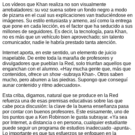
Los vídeos que Khan realiza no son visualmente
arrebatadores: su voz suena sobre un fondo negro a modo
de pizarra en el cual sus explicaciones van traduciéndose en
imágenes. Su estilo entusiasta y ameno, así como la entrega
que pone en cada lección, es el factor que ha seducido a sus
millones de seguidores. Es decir, la tecnología, para Khan,
no es más que un vehículo bien aprovechado; sin talento
comunicador, nadie le habría prestado tanta atención.
Internet aporta, en este sentido, un elemento de juicio
inapelable. De entre toda la maraña de profesores y
divulgadores que pueblan la Red, solo triunfan aquellos que
enganchan con el alumno. «Hay mucha gente que, más que
contenidos, ofrece un
show
-subraya Khan-. Otros saben
mucho, pero aburren a las piedras. Supongo que conseguí
aunar contenido y ritmo adecuados».
Esta criba, digamos, natural que se produce en la Red
refuerza una de esas premisas educativas sobre las que
cabe poca discusión: la clave de la buena enseñanza pasa
por contar con buenos profesores. Este esisamente, uno de
los puntos que a Ken Robinson le gusta subrayar. «Ya sea
por Internet, a distancia o en persona, cualquier estudiante
puede seguir un programa de estudios inadecuado -apunta-.
Lo importante es que tus esfuerzos se enfoquen en la