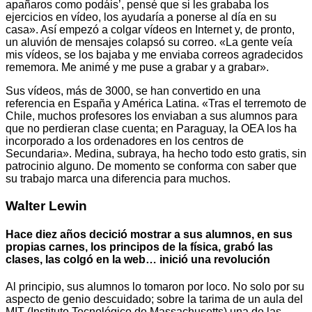
apañaros como podáis’, pensé que si les grababa los
ejercicios en vídeo, los ayudaría a ponerse al día en su
casa». Así empezó a colgar vídeos en Internet y, de pronto,
un aluvión de mensajes colapsó su correo. «La gente veía
mis vídeos, se los bajaba y me enviaba correos agradecidos
rememora. Me animé y me puse a grabar y a grabar».
Sus vídeos, más de 3000, se han convertido en una
referencia en España y América Latina. «Tras el terremoto de
Chile, muchos profesores los enviaban a sus alumnos para
que no perdieran clase cuenta; en Paraguay, la OEA los ha
incorporado a los ordenadores en los centros de
Secundaria». Medina, subraya, ha hecho todo esto gratis, sin
patrocinio alguno. De momento se conforma con saber que
su trabajo marca una diferencia para muchos.
Walter Lewin
Hace diez años decició mostrar a sus alumnos, en sus
propias carnes, los principos de la física, grabó las
clases, las colgó en la web… inició una revolución
Al principio, sus alumnos lo tomaron por loco. No solo por su
aspecto de genio descuidado; sobre la tarima de un aula del
MIT (Instituto Tecnológico de Massachusetts) una de las