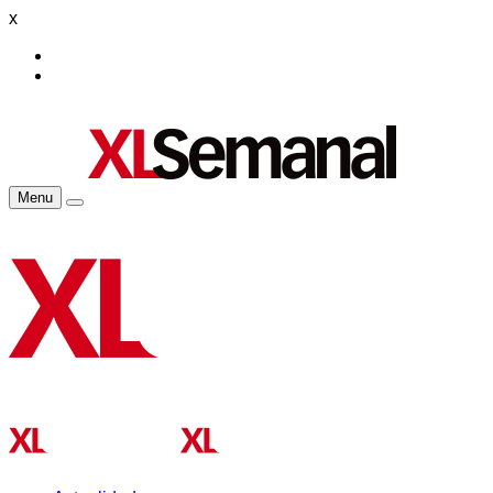
x
Menu