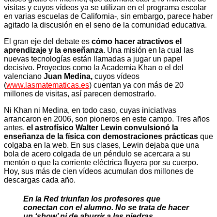
visitas y cuyos vídeos ya se utilizan en el programa escolar
en varias escuelas de California-, sin embargo, parece haber
agitado la discusión en el seno de la comunidad educativa.
El gran eje del debate es
cómo hacer atractivos el
aprendizaje y la enseñanza
. Una misión en la cual las
nuevas tecnologías están llamadas a jugar un papel
decisivo. Proyectos como la Academia Khan o el del
valenciano
Juan Medina,
cuyos vídeos
(
www.lasmatematicas.es
) cuentan ya con más de 20
millones de visitas, así parecen demostrarlo.
Ni Khan ni Medina, en todo caso, cuyas iniciativas
arrancaron en 2006, son pioneros en este campo. Tres años
antes,
el astrofísico Walter Lewin convulsionó la
enseñanza de la física con demostraciones prácticas
que
colgaba en la web. En sus clases, Lewin dejaba que una
bola de acero colgada de un péndulo se acercara a su
mentón o que la corriente eléctrica fluyera por su cuerpo.
Hoy, sus más de cien vídeos acumulan dos millones de
descargas cada año.
En la Red triunfan los profesores que
conectan con el alumno. No se trata de hacer
un ‘show’ ni de aburrir a las piedras