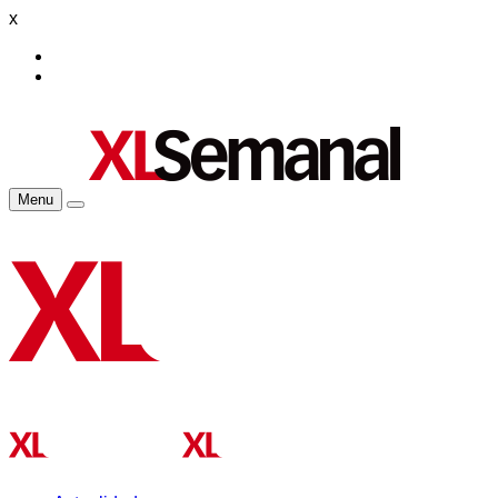
x
Menu