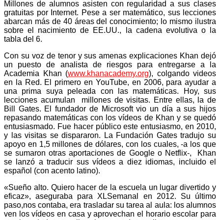
Millones de alumnos asisten con regularidad a sus clases
gratuitas por Internet. Pese a ser matemático, sus lecciones
abarcan más de 40 áreas del conocimiento; lo mismo ilustra
sobre el nacimiento de EE.UU., la cadena evolutiva o la
tabla del 6.
Con su voz de tenor y sus amenas explicaciones Khan dejó
un puesto de analista de riesgos para entregarse a la
Academia Khan (
www.khanacademy.org
), colgando videos
en la Red. El primero en YouTube, en 2006, para ayudar a
una prima suya peleada con las matemáticas. Hoy, sus
lecciones acumulan millones de visitas. Entre ellas, la de
Bill Gates. El fundador de Microsoft vio un día a sus hijos
repasando matemáticas con los vídeos de Khan y se quedó
entusiasmado. Fue hacer público este entusiasmo, en 2010,
y las visitas se dispararon. La Fundación Gates tradujo su
apoyo en 1,5 millones de dólares, con los cuales, -a los que
se sumaron otras aportaciones de Google o Netflix-, Khan
se lanzó a traducir sus vídeos a diez idiomas, incluido el
español (con acento latino).
«Sueño alto. Quiero hacer de la escuela un lugar divertido y
eficaz», aseguraba para XLSemanal en 2012. Su último
paso,nos contaba, era trasladar su tarea al aula: los alumnos
ven los vídeos en casa y aprovechan el horario escolar para