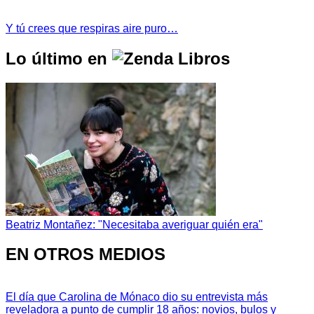
Y tú crees que respiras aire puro…
Lo último en
Beatriz Montañez: "Necesitaba averiguar quién era"
EN OTROS MEDIOS
El día que Carolina de Mónaco dio su entrevista más
reveladora a punto de cumplir 18 años: novios, bulos y