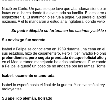
Nació en Corfú. Un paraíso que tuvo que abandonar siendo un c
frutas en el barco donde fue evacuada su familia. El destierro
esquizofrenia. El matrimonio se fue a pique. Su padre dilapi
nazismo. A él lo mandaron a estudiar a Inglaterra, donde vivi
Su padre dilapidó su fortuna en los casinos y a él lo 
Su noviazgo fue secreto
Isabel y Felipe se conocieron en 1939 durante una cena en el ya
sus estudios, hizo de casamentero
.
Pero Hitler invadió Polonia
pretendientes, pero seguía prendada de aquel oficial alto
en el Mediterráneo manejando baterías antiaéreas. Fue condec
a Felipe le quedó un poso de no andarse por las ramas. Tonterí
Isabel, locamente enamorada
Isabel lo esperó hasta el final de la guerra. Y convenció al 
radioyentes.
Su apellido alemán, borrado