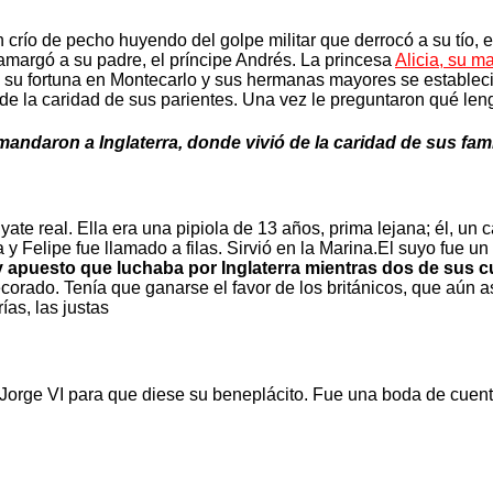
río de pecho huyendo del golpe militar que derrocó a su tío, e
 amargó a su padre, el príncipe Andrés. La princesa
Alicia, su m
dó su fortuna en Montecarlo y sus hermanas mayores se establec
ó de la caridad de sus parientes. Una vez le preguntaron qué l
mandaron a Inglaterra, donde vivió de la caridad de sus famil
te real. Ella era una pipiola de 13 años, prima lejana; él, un ca
 y Felipe fue llamado a filas. Sirvió en la Marina.El suyo fue un
 y apuesto que luchaba por Inglaterra mientras dos de sus 
orado. Tenía que ganarse el favor de los británicos, que aún a
as, las justas
rey Jorge VI para que diese su beneplácito. Fue una boda de cue