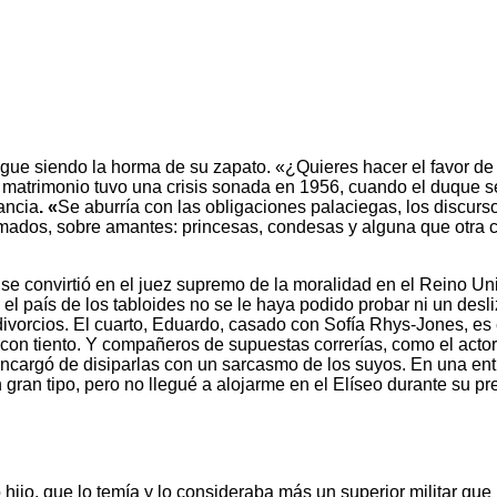
sigue siendo la horma de su zapato. «¿Quieres hacer el favor de
l matrimonio tuvo una crisis sonada en 1956, cuando el duque se
ancia
. «
Se aburría con las obligaciones palaciegas, los discurso
mados, sobre amantes: princesas, condesas y alguna que otra ca
e convirtió en el juez supremo de la moralidad en el Reino Unid
n el país de los tabloides no se le haya podido probar ni un desl
s divorcios. El cuarto, Eduardo, casado con Sofía Rhys-Jones, es
 con tiento. Y compañeros de supuestas correrías, como el acto
cargó de disiparlas con un sarcasmo de los suyos. En una entr
gran tipo, pero no llegué a alojarme en el Elíseo durante su pre
hijo, que lo temía y lo consideraba más un superior militar que