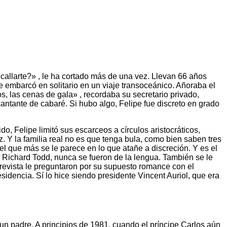
 callarte?» , le ha cortado más de una vez. Llevan 66 años
 embarcó en solitario en un viaje transoceánico. Añoraba el
s, las cenas de gala» , recordaba su secretario privado,
ntante de cabaré. Si hubo algo, Felipe fue discreto en grado
o, Felipe limitó sus escarceos a círculos aristocráticos,
iz. Y la familia real no es que tenga bula, como bien saben tres
 el que más se le parece en lo que atañe a discreción. Y es el
r Richard Todd, nunca se fueron de la lengua. También se le
evista le preguntaron por su supuesto romance con el
sidencia. Sí lo hice siendo presidente Vincent Auriol, que era
 un padre. A principios de 1981, cuando el príncipe Carlos aún