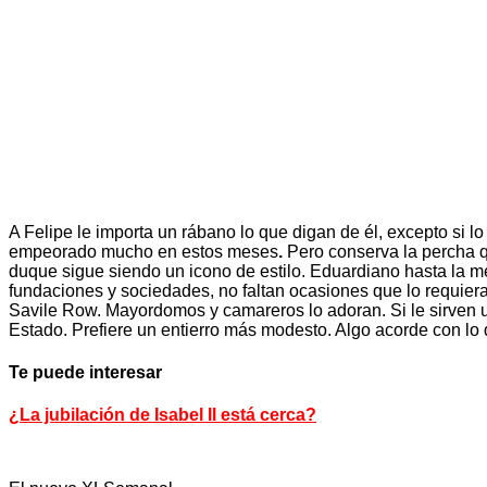
A Felipe le importa un rábano lo que digan de él, excepto si lo
empeorado mucho en estos meses
.
Pero conserva la percha q
duque sigue siendo un icono de estilo. Eduardiano hasta la 
fundaciones y sociedades, no faltan ocasiones que lo requieran
Savile Row. Mayordomos y camareros lo adoran. Si le sirven un
Estado. Prefiere un entierro más modesto. Algo acorde con lo 
Te puede interesar
¿La jubilación de Isabel II está cerca?