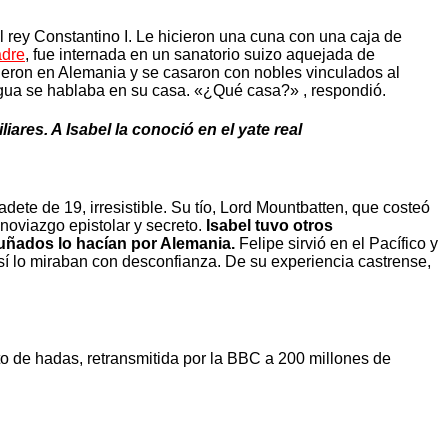
l rey Constantino I. Le hicieron una cuna con una caja de
adre
, fue internada en un sanatorio suizo aquejada de
ieron en Alemania y se casaron con nobles vinculados al
engua se hablaba en su casa. «¿Qué casa?» , respondió.
iares. A Isabel la conoció en el yate real
dete de 19, irresistible. Su tío, Lord Mountbatten, que costeó
 noviazgo epistolar y secreto.
Isabel tuvo otros
cuñados lo hacían por Alemania.
Felipe sirvió en el Pacífico y
sí lo miraban con desconfianza. De su experiencia castrense,
nto de hadas, retransmitida por la BBC a 200 millones de