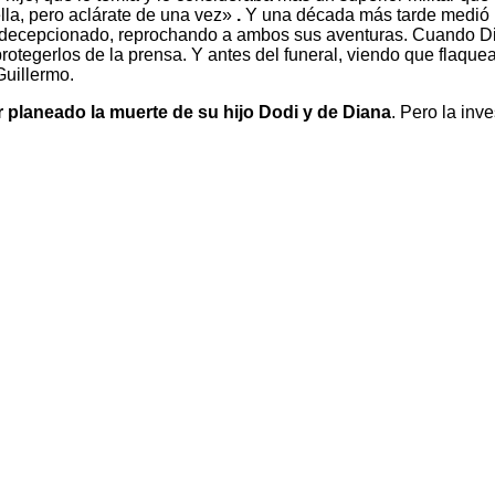
lla, pero aclárate de una vez»
.
Y una década más tarde medió par
 decepcionado, reprochando a ambos sus aventuras. Cuando Dian
protegerlos de la prensa. Y antes del funeral, viendo que flaque
Guillermo.
planeado la muerte de su hijo Dodi y de Diana
. Pero la in