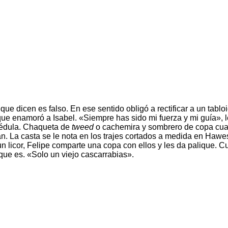
 que dicen es falso. En ese sentido obligó a rectificar a un tab
ue enamoró a Isabel. «Siempre has sido mi fuerza y mi guía», l
médula. Chaqueta de
tweed
o cachemira y sombrero de copa cuan
. La casta se le nota en los trajes cortados a medida en Hawes 
 licor, Felipe comparte una copa con ellos y les da palique. C
que es. «Solo un viejo cascarrabias».