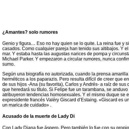
¿Amantes? solo rumores
Genio y figura… Eso no hay quien se lo quite. La reina fue y 
casados. Como cualquier pareja han tenido sus altibajos. Y e
mar. Y estaba hasta las augustas narices de pompa y circunst
Michael Parker. Y empezaron a circular rumores, nunca confir
sumo.
Según una biografía no autorizada, cuando la prensa amarilla s
herméticos a los paparazis. Pero resulta difícil de creer que e
de sus hijos -Ana (su favorita), Carlos y Andrés- a raíz de su
que heredará su título. Si Felipe fue un tarambana, se anduvo
atribuyeron tendencias homosexuales. Y el mismo duque se en
expresidente francés Valéry Giscard d’Estaing. «Giscard es un 
un marica de cuidado» .
Acusado de la muerte de Lady Di
Con Lady Diana fue áspero. Pero también lo fue con su propio 