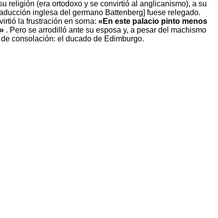
u religión (era ortodoxo y se convirtió al anglicanismo), a su
traducción inglesa del germano Battenberg] fuese relegado.
rtió la frustración en sorna:
«En este palacio pinto menos
s»
. Pero se arrodilló ante su esposa y, a pesar del machismo
io de consolación: el ducado de Edimburgo.