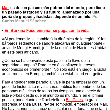
Mali
es de los países más pobres del mundo, pero
tiene
un pasado fastuoso y su futuro, amenazado por una
jauría de grupos yihadistas, depende de un hilo.
Por
Carlos Manuel Sánchez
•
En Burkina Faso enseñar se paga con la vida
«Si perdemos Mali, cambiará la dinámica de la región. Y los
bárbaros sedientos de sangre atacarán en cualquier parte»,
advierte Mongi Hamdi, jefe de la misión de Naciones Unidas
en este país africano.
¿Cómo se ha convertido este país en la llave de la
seguridad europea? Porque en él confluyen intereses
económicos de primer orden. No solo está en juego la lucha
antiterrorista en Europa, también su estabilidad energética.
Para entender esta paradoja, vale la pena empezar con un
poco de historia. La revista
Time
publicó los nombres de las
personas más ricas de todos los tiempos, una especie de
lista
Forbes
desde que el mundo es mundo. Y en el primer
puesto, por delante de Rockefeller o
Bill Gates
, la gran
sorpresa. Mansa Musa, rey de Tombuctú, emperador de Mali
.
No hay economista capaz de calcular su fortuna, que estaba