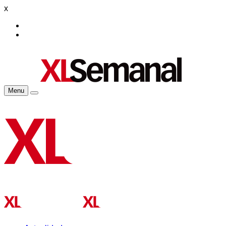
x
Menu