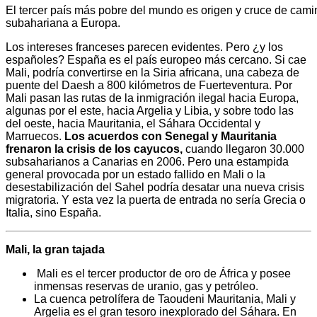
El tercer país más pobre del mundo es origen y cruce de cami
subahariana a Europa.
Los intereses franceses parecen evidentes. Pero ¿y los
españoles? España es el país europeo más cercano. Si cae
Mali, podría convertirse en la Siria africana, una cabeza de
puente del Daesh a 800 kilómetros de Fuerteventura. Por
Mali pasan las rutas de la inmigración ilegal hacia Europa,
algunas por el este, hacia Argelia y Libia, y sobre todo las
del oeste, hacia Mauritania, el Sáhara Occidental y
Marruecos.
Los acuerdos con Senegal y Mauritania
frenaron la crisis de los cayucos,
cuando llegaron 30.000
subsaharianos a Canarias en 2006. Pero una estampida
general provocada por un estado fallido en Mali o la
desestabilización del Sahel podría desatar una nueva crisis
migratoria. Y esta vez la puerta de entrada no sería Grecia o
Italia, sino España.
Mali, la gran tajada
Mali es el tercer productor de oro de África y posee
inmensas reservas de uranio, gas y petróleo.
La cuenca petrolífera de Taoudeni Mauritania, Mali y
Argelia es el gran tesoro inexplorado del Sáhara. En