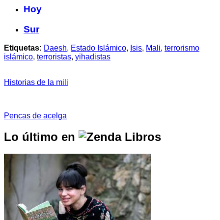
Hoy
Sur
Etiquetas:
Daesh
,
Estado Islámico
,
Isis
,
Mali
,
terrorismo
islámico
,
terroristas
,
yihadistas
Historias de la mili
Pencas de acelga
Lo último en