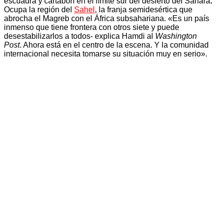
escuadra y cartabón en el límite sur del desierto del Sáhara
.
Ocupa la región del
Sahel
, la franja semidesértica que
abrocha el Magreb con el África subsahariana. «Es un país
inmenso que tiene frontera con otros siete y puede
desestabilizarlos a todos- explica Hamdi al
Washington
Post
. Ahora está en el centro de la escena. Y la comunidad
internacional necesita tomarse su situación muy en serio».