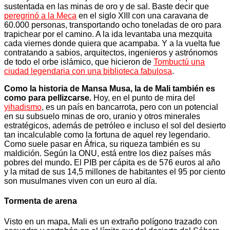
sustentada en las minas de oro y de sal. Baste decir que
peregrinó a la Meca
en el siglo XIII con una caravana de
60.000 personas, transportando ocho toneladas de oro para
trapichear por el camino. A la ida levantaba una mezquita
cada viernes donde quiera que acampaba. Y a la vuelta fue
contratando a sabios, arquitectos, ingenieros y astrónomos
de todo el orbe islámico, que hicieron de
Tombuctú una
ciudad legendaria con una biblioteca fabulosa
.
Como la historia de Mansa Musa, la de Mali también es
como para pellizcarse.
Hoy, en el punto de mira del
yihadismo
, es un país en bancarrota, pero con un potencial
en su subsuelo minas de oro, uranio y otros minerales
estratégicos, además de petróleo e incluso el sol del desierto
tan incalculable como la fortuna de aquel rey legendario.
Como suele pasar en África, su riqueza también es su
maldición. Según la ONU, está entre los diez países más
pobres del mundo
.
El PIB per cápita es de 576 euros al año
y la mitad de sus 14,5 millones de habitantes el 95 por ciento
son musulmanes viven con un euro al día.
Tormenta de arena
Visto en un mapa, Mali es un extraño polígono trazado con