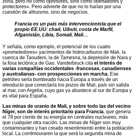
zona, pero no como opresores, sino como libertadores y
protectores». Pero advierte de que no lo harían por una
cuestión de altruismo, sino de negocios.
Francia es un país más intervencionista que el
propio EE.UU: chad, Uibuti, costa de Marfil,
Afganistán, Libia, Somali, Mali…
Y señala, como ejemplo, el potencial de los cuatro
«prometedores» yacimientos de hidrocarburos de Mali. la
cuenca de Taoudeni, la de Tamesna, la depresión de Nara y
la fosa tectónica de Gao. Vanderbruck cita
el interés de
varias compañías occidentales -francesas, canadienses
y australianas- con prospecciones en marcha.
Ese
petróleo sería bombeado hacia Europa a través de un
oleoducto que conectaría los pozos de Mali, país sin salida
al mar, con Argelia, cuyo gas ya abastece al sur de Europa y
es vital para España.
Las minas de uranio de Mali, y sobre todo las del vecino
Níger, son de interés prioritario para Francia
, que genera
el 78 por ciento de su energía en centrales nucleares, más
que cualquier otra nación. Las minas de Níger son muy
contaminantes y han creado resentimiento entre la población
local. La comImouraren la que será la segunda mina de