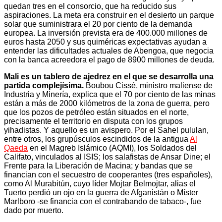
quedan tres en el consorcio, que ha reducido sus
aspiraciones. La meta era construir en el desierto un parque
solar que suministrara el 20 por ciento de la demanda
europea. La inversión prevista era de 400.000 millones de
euros hasta 2050 y sus quiméricas expectativas ayudan a
entender las dificultades actuales de Abengoa, que negocia
con la banca acreedora el pago de 8900 millones de deuda.
Mali es un tablero de ajedrez en el que se desarrolla una
partida complejísima.
Boubou Cissé, ministro maliense de
Industria y Minería, explica que el 70 por ciento de las minas
están a más de 2000 kilómetros de la zona de guerra, pero
que los pozos de petróleo están situados en el norte,
precisamente el territorio en disputa con los grupos
yihadistas. Y aquello es un avispero. Por el Sahel pululan,
entre otros, los grupúsculos escindidos de la antigua
Al
Qaeda
en el Magreb Islámico (AQMI), los Soldados del
Califato, vinculados al ISIS; los salafistas de Ansar Dine; el
Frente para la Liberación de Macina; y bandas que se
financian con el secuestro de cooperantes (tres españoles),
como Al Murabitún, cuyo líder Mojtar Belmojtar, alias el
Tuerto perdió un ojo en la guerra de Afganistán o Míster
Marlboro -se financia con el contrabando de tabaco-, fue
dado por muerto.