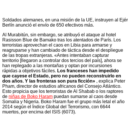
Soldados alemanes, en una misión de la UE, instruyen al Ejér
Berlín anunció el envío de 650 efectivos más.
Al Murabitún, sin embargo, se atribuyó el ataque al hotel
Rasisson Blue de Bamako tras los atentados de París. Los
terroristas aprovechan el caos en Libia para armarse y
reagruparse y han cambiado de táctica desde el despliegue
de las tropas extranjeras. «Antes intentaban capturar
territorio [llegaron a controlar dos tercios del país], ahora se
han replegado a las montañas y optan por incursiones
rápidas a objetivos fáciles.
Los franceses han impedido
que cayese el Estado, pero no pueden reconstruirlo en
dos años. Y las fronteras son pura ficción»
, explica Peter
Pham, director de estudios africanos del Consejo Atlántico.
Esto propicia que los terroristas de Al Shabab o los raptores
de
niñas de Boko Haram
puedan sumarse al caos desde
Somalia y Nigeria. Boko Haram fue el grupo más letal el año
2014 según el Índice Global del Terrorismo, con 6644
muertos, por encima del ISIS (6073).