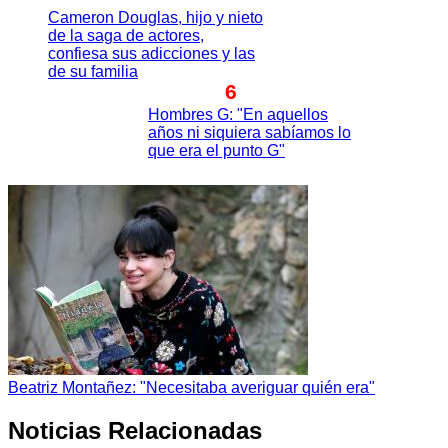
Cameron Douglas, hijo y nieto
de la saga de actores,
confiesa sus adicciones y las
de su familia
6
Hombres G: "En aquellos
años ni siquiera sabíamos lo
que era el punto G"
Beatriz Montañez: "Necesitaba averiguar quién era"
Noticias Relacionadas