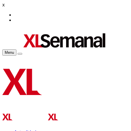
x
Menu