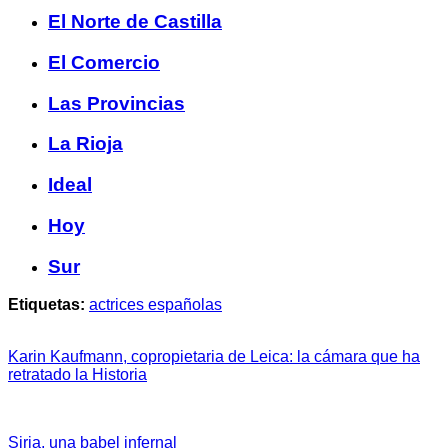
El Norte de Castilla
El Comercio
Las Provincias
La Rioja
Ideal
Hoy
Sur
Etiquetas:
actrices españolas
Karin Kaufmann, copropietaria de Leica: la cámara que ha
retratado la Historia
Siria, una babel infernal