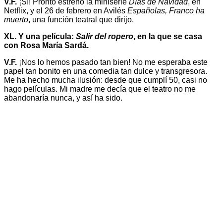
V.F.
¡Sí! Pronto estreno la miniserie
Días de Navidad
, en
Netflix, y el 26 de febrero en Avilés
Españolas, Franco ha
muerto
, una función teatral que dirijo.
XL. Y una película:
Salir del ropero
, en la que se casa
con Rosa María Sardá.
V.F.
¡Nos lo hemos pasado tan bien! No me esperaba este
papel tan bonito en una comedia tan dulce y transgresora.
Me ha hecho mucha ilusión: desde que cumplí 50, casi no
hago películas. Mi madre me decía que el teatro no me
abandonaría nunca, y así ha sido.