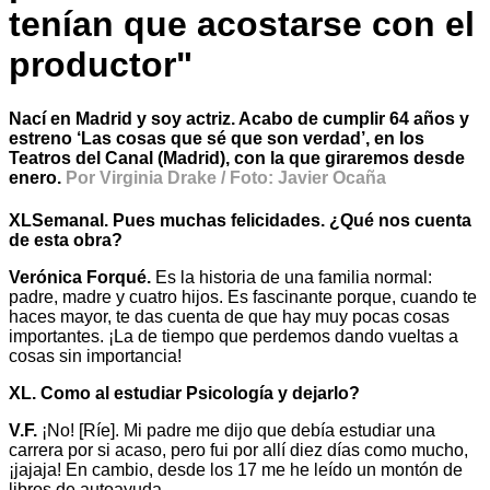
tenían que acostarse con el
productor"
Nací en Madrid y soy actriz. Acabo de cumplir 64 años y
estreno ‘Las cosas que sé que son verdad’, en los
Teatros del Canal (Madrid), con la que giraremos desde
enero.
Por Virginia Drake / Foto: Javier Ocaña
XLSemanal. Pues muchas felicidades. ¿Qué nos cuenta
de esta obra?
Verónica Forqué.
Es la historia de una familia normal:
padre, madre y cuatro hijos. Es fascinante porque, cuando te
haces mayor, te das cuenta de que hay muy pocas cosas
importantes. ¡La de tiempo que perdemos dando vueltas a
cosas sin importancia!
XL. Como al estudiar Psicología y dejarlo?
V.F.
¡No! [Ríe]. Mi padre me dijo que debía estudiar una
carrera por si acaso, pero fui por allí diez días como mucho,
¡jajaja! En cambio, desde los 17 me he leído un montón de
libros de autoayuda.