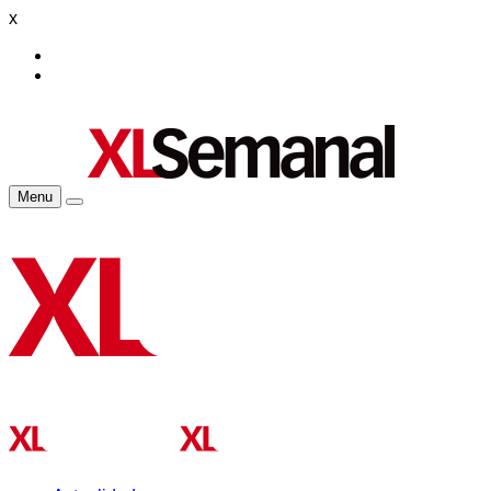
x
Menu