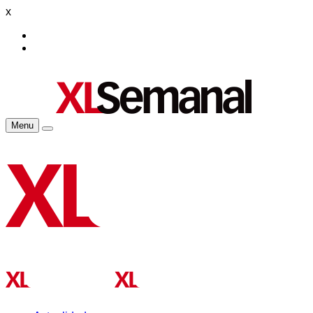
x
Menu