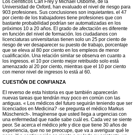
Los científicos Carl Frey y Michael Osborne, de la
Universidad de Oxford, han evaluado el nivel de riesgo para
903 profesiones. Sus conclusiones son inquietantes. el 47
por ciento de los trabajadores tiene profesiones que con
bastante probabilidad podrían ser automatizadas en los
próximos 10 a 20 años. El grado de afectación es diferente
en función del nivel de formación. los ciudadanos con
licenciaturas universitarias tienen solo un 25 por ciento de
riesgo de ver desaparecer su puesto de trabajo, porcentaje
que se eleva al 80 por ciento en los empleos de menor
cualificación. Una relación similar se observa en cuanto a
los ingresos. el 10 por ciento mejor retribuido solo está
amenazado al 20 por ciento, mientras que el 10 por ciento
con menor nivel de ingresos lo está al 60.
CUESTIÓN DE CONFIANZA
El reverso de esta historia es que también aparecerán
nuevas tareas que tendrán muy poco en común con las
antiguas. « Los médicos del futuro seguirán teniendo que ser
licenciados en Medicina? -se pregunta el médico Markus
Müschenich-. Imagínense que usted llega a urgencias con
una enfermedad que nadie sabe cuál es. Cada vez se siente
peor. Se acerca el médico jefe y dice que tiene 30 años de
experiencia, que no se preocupe, que va a averiguar qué le