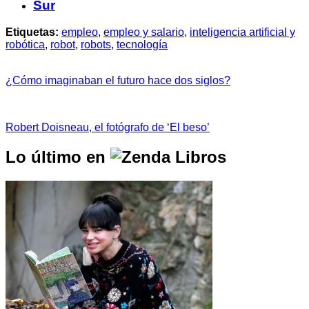
Sur
Etiquetas:
empleo
,
empleo y salario
,
inteligencia artificial y
robótica
,
robot
,
robots
,
tecnología
¿Cómo imaginaban el futuro hace dos siglos?
Robert Doisneau, el fotógrafo de ‘El beso’
Lo último en