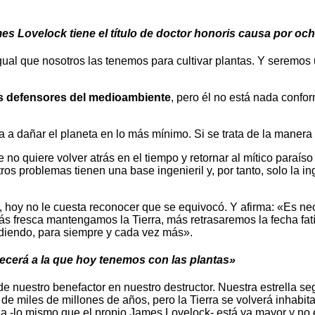
mes Lovelock tiene el título de doctor honoris causa por oc
ual que nosotros las tenemos para cultivar plantas. Y seremo
los defensores del medioambiente
, pero él no está nada confo
a a dañar el planeta en lo más mínimo. Si se trata de la maner
 no quiere volver atrás en el tiempo y retornar al mítico paraís
 problemas tienen una base ingenieril y, por tanto, solo la in
oy no le cuesta reconocer que se equivocó. Y afirma: «Es neces
ás fresca mantengamos la Tierra, más retrasaremos la fecha fat
rdiendo, para siempre y cada vez más».
recerá a la que hoy tenemos con las plantas»
e nuestro benefactor en nuestro destructor. Nuestra estrella se
rgo de miles de millones de años, pero la Tierra se volverá inhab
aia -lo mismo que el propio James Lovelock- está ya mayor y no