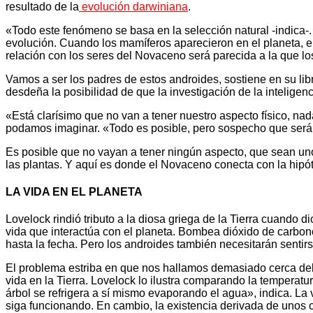
resultado de la
evolución darwiniana
.
«Todo este fenómeno se basa en la selección natural -indica-
evolución. Cuando los mamíferos aparecieron en el planeta, e
relación con los seres del Novaceno será parecida a la que lo
Vamos a ser los padres de estos androides, sostiene en su lib
desdeña la posibilidad de que la investigación de la inteligenc
«Está clarísimo que no van a tener nuestro aspecto físico, na
podamos imaginar. «Todo es posible, pero sospecho que serán
Es posible que no vayan a tener ningún aspecto, que sean un
las plantas. Y aquí es donde el Novaceno conecta con la hipó
LA VIDA EN EL PLANETA
Lovelock rindió tributo a la diosa griega de la Tierra cuando 
vida que interactúa con el planeta. Bombea dióxido de carbono 
hasta la fecha. Pero los androides también necesitarán sentirs
El problema estriba en que nos hallamos demasiado cerca del
vida en la Tierra. Lovelock lo ilustra comparando la temperat
árbol se refrigera a sí mismo evaporando el agua», indica. La
siga funcionando. En cambio, la existencia derivada de unos c