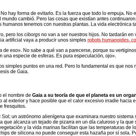
. No hay forma de evitarlo. Es la fuerza que todo lo empuja. N
l mundo cambió. Pero las cosas que existían antes continuaron,
s humanos tenemos con nuestras plantas. La vida electrónica tan
ro, pero los
ciborgs
no van a ser nuestros hijos. No tardarán en 
ia artificial vaya a producir unos simples
robots humanoides, co
da de eso». No sabe a qué van a parecerse, porque su vertigino
 una especie de esferas. Es pura especulación, ojo».
os simples puntos en una red. Pero lo fundamental es que nos
tesis de Gaia.
dio el nombre de
Gaia a su teoría de que el planeta es un org
al exterior y hace posible que el calor excesivo irradie hacia 
e fresquitos.
 Sol; un astrónomo alienígena que examinara nuestro sistema s
ura que alcanza un tejado de pizarra en un día caluroso y la qu
 vegetación y la vida marinas facilitan que las temperaturas d
hips de silicona no puede conseguir esta hazaña por sí sola. P