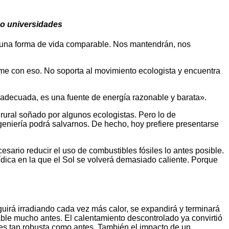
ho universidades
s una forma de vida comparable. Nos mantendrán, nos
rme con eso. No soporta al movimiento ecologista y encuentra
a adecuada, es una fuente de energía razonable y barata».
o rural soñado por algunos ecologistas. Pero lo de
geniería podrá salvarnos. De hecho, hoy prefiere presentarse
ario reducir el uso de combustibles fósiles lo antes posible.
ídica en la que el Sol se volverá demasiado caliente. Porque
guirá irradiando cada vez más calor, se expandirá y terminará
itable mucho antes. El calentamiento descontrolado ya convirtió
 es tan robusta como antes. También el impacto de un