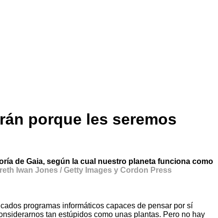
arán porque les seremos
teoría de Gaia, según la cual nuestro planeta funciona como
reth Iwan Jones / Getty Images y Cordon Press
sticados programas informáticos capaces de pensar por sí
considerarnos tan estúpidos como unas plantas. Pero no hay