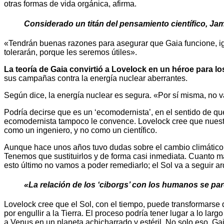
otras formas de vida orgánica, afirma.
Considerado un titán del pensamiento científico, Ja
«Tendrán buenas razones para asegurar que Gaia funcione, ig
tolerarán, porque les seremos útiles».
La teoría de Gaia convirtió a Lovelock en un héroe para 
sus campañas contra la energía nuclear aberrantes.
Según dice, la energía nuclear es segura. «Por sí misma, no v
Podría decirse que es un ‘ecomodernista’, en el sentido de que
ecomodernista tampoco le convence. Lovelock cree que nuestros
como un ingeniero, y no como un científico.
Aunque hace unos años tuvo dudas sobre el cambio climático, h
Tenemos que sustituirlos y de forma casi inmediata. Cuanto m
esto último no vamos a poder remediarlo; el Sol va a seguir a
«La relación de los ‘ciborgs’ con los humanos se pa
Lovelock cree que el Sol, con el tiempo, puede transformarse d
por engullir a la Tierra. El proceso podría tener lugar a lo la
a Venus en un planeta achicharrado y estéril. No solo eso, G