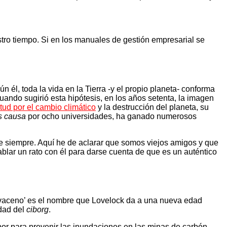
tro tiempo. Si en los manuales de gestión empresarial se
ún él, toda la vida en la Tierra -y el propio planeta- conforma
ando sugirió esta hipótesis, en los años setenta, la imagen
tud por el cambio climático
y la destrucción del planeta, su
s causa
por ocho universidades, ha ganado numerosos
 de siempre. Aquí he de aclarar que somos viejos amigos y que
hablar un rato con él para darse cuenta de que es un auténtico
Novaceno’ es el nombre que Lovelock da a una nueva edad
edad del
ciborg
.
r para prevenir las inundaciones en las minas de carbón.