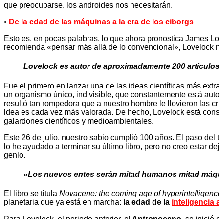
que preocuparse. los androides nos necesitarán.
•
D
e la edad de las máquinas a la era de los ciborgs
Esto es, en pocas palabras, lo que ahora pronostica James Lo
recomienda «pensar más allá de lo convencional», Lovelock ni
Lovelock es autor de aproximadamente 200 artículos 
Fue el primero en lanzar una de las ideas científicas más ext
un organismo único, indivisible, que constantemente está auto
resultó tan rompedora que a nuestro hombre le llovieron las cr
idea es cada vez más valorada. De hecho, Lovelock está consi
galardones científicos y medioambientales.
Este 26 de julio, nuestro sabio cumplió 100 años. El paso del
lo he ayudado a terminar su último libro, pero no creo estar d
genio.
«Los nuevos entes serán mitad humanos mitad máquin
El libro se titula
Novacene: the coming age of hyperintelligenc
planetaria que ya está en marcha:
la edad de la
inteligencia a
Para Lovelock, el periodo anterior, el
Antropoceno
, se inici