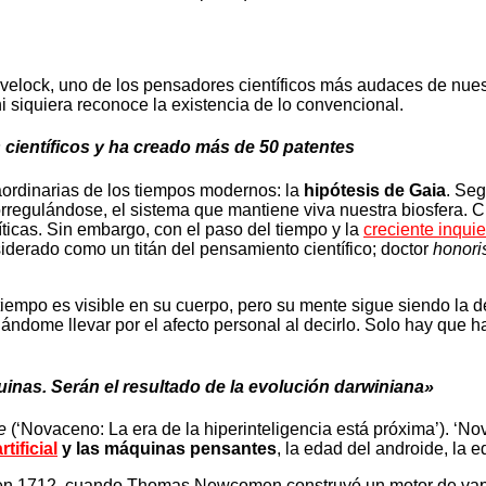
velock, uno de los pensadores científicos más audaces de nues
 siquiera reconoce la existencia de lo convencional.
científicos y ha creado más de 50 patentes
raordinarias de los tiempos modernos: la
hipótesis de Gaia
. Seg
rregulándose, el sistema que mantiene viva nuestra biosfera. Cu
íticas. Sin embargo, con el paso del tiempo y la
creciente inquie
derado como un titán del pensamiento científico; doctor
honori
 tiempo es visible en su cuerpo, pero su mente sigue siendo la
ejándome llevar por el afecto personal al decirlo. Solo hay que 
as. Serán el resultado de la evolución darwiniana»
e
(‘Novaceno: La era de la hiperinteligencia está próxima’). ‘
rtificial
y las máquinas pensantes
, la edad del androide, la 
ó en 1712, cuando Thomas Newcomen construyó un motor de vapo